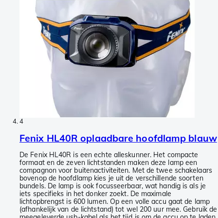
4
Fenix HL40R oplaadbare hoofdlamp blauw
De Fenix HL40R is een echte alleskunner. Het compacte
formaat en de zeven lichtstanden maken deze lamp een
compagnon voor buitenactiviteiten. Met de twee schakelaars
bovenop de hoofdlamp kies je uit de verschillende soorten
bundels. De lamp is ook focusseerbaar, wat handig is als je
iets specifieks in het donker zoekt. De maximale
lichtopbrengst is 600 lumen. Op een volle accu gaat de lamp
(afhankelijk van de lichtstand) tot wel 200 uur mee. Gebruik de
meegeleverde usb-kabel als het tijd is om de accu op te laden.