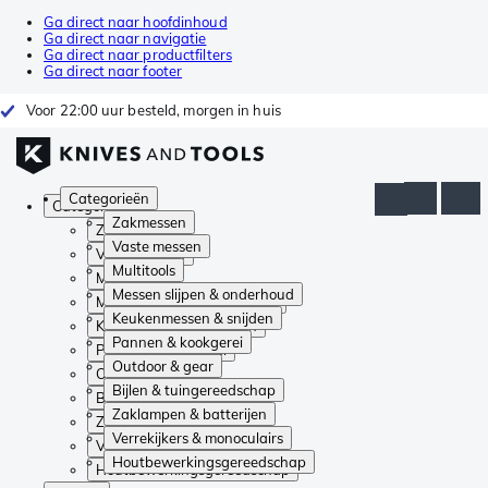
Ga direct naar hoofdinhoud
Ga direct naar navigatie
Ga direct naar productfilters
Ga direct naar footer
Voor 22:00 uur besteld, morgen in huis
Categorieën
Categorieën
Zakmessen
Zakmessen
Vaste messen
Vaste messen
Multitools
Multitools
Messen slijpen & onderhoud
Messen slijpen & onderhoud
Keukenmessen & snijden
Keukenmessen & snijden
Pannen & kookgerei
Pannen & kookgerei
Outdoor & gear
Outdoor & gear
Bijlen & tuingereedschap
Bijlen & tuingereedschap
Zaklampen & batterijen
Zaklampen & batterijen
Verrekijkers & monoculairs
Verrekijkers & monoculairs
Houtbewerkingsgereedschap
Houtbewerkingsgereedschap