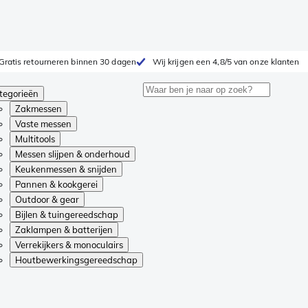
Gratis retourneren binnen 30 dagen
Wij krijgen een 4,8/5 van onze klanten
tegorieën
Zakmessen
Vaste messen
Multitools
Messen slijpen & onderhoud
Keukenmessen & snijden
Pannen & kookgerei
Outdoor & gear
Bijlen & tuingereedschap
Zaklampen & batterijen
Verrekijkers & monoculairs
Houtbewerkingsgereedschap