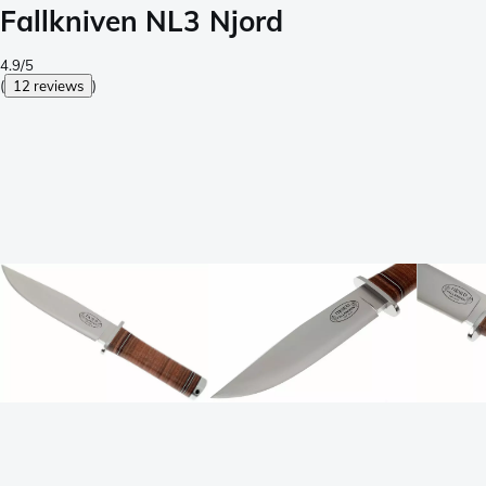
Fallkniven NL3 Njord
4.9/5
(
12 reviews
)