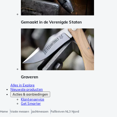
Gemaakt in de Verenigde Staten
Graveren
Alles in Explore
Nieuwste producten
Acties & aanbiedingen
Klantenservice
Get Smarter
Home
Vaste messen
Jachtmessen
Fallkniven NL3 Njord