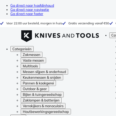
Ga direct naar hoofdinhoud
Ga direct naar navigatie
Ga direct naar footer
Voor 22:00 uur besteld, morgen in huis
Gratis verzending vanaf €50
Ca
Categorieën
Zakmessen
Vaste messen
Multitools
Messen slijpen & onderhoud
Keukenmessen & snijden
Pannen & kookgerei
Outdoor & gear
Bijlen & tuingereedschap
Zaklampen & batterijen
Verrekijkers & monoculairs
Houtbewerkingsgereedschap