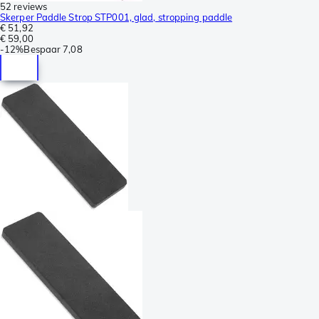
52 reviews
Skerper Paddle Strop STP001, glad, stropping paddle
€ 51,92
€ 59,00
-
12%
Bespaar
7,08