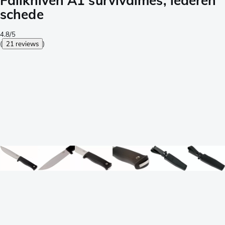
Fällkniven A1 survivalmes, lederen
schede
4.8/5
(
21 reviews
)