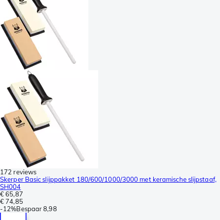
172 reviews
Skerper Basic slijppakket 180/600/1000/3000 met keramische slijpstaaf,
SH004
€ 65,87
€ 74,85
-
12%
Bespaar
8,98