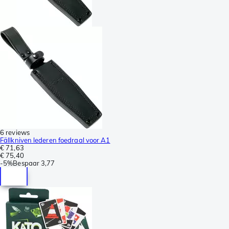
6 reviews
Fällkniven lederen foedraal voor A1
€ 71,63
€ 75,40
-
5%
Bespaar
3,77