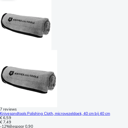
7 reviews
Knivesandtools Polishing Cloth, microvezeldoek, 40 cm bij 40 cm
€ 6,59
€ 7,49
-
12%
Bespaar
0,90