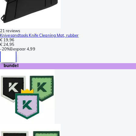
21 reviews
Knivesandtools Knife Cleaning Mat, rubber
€ 19,96
€ 24,95
-
20%
Bespaar
4,99
bundel