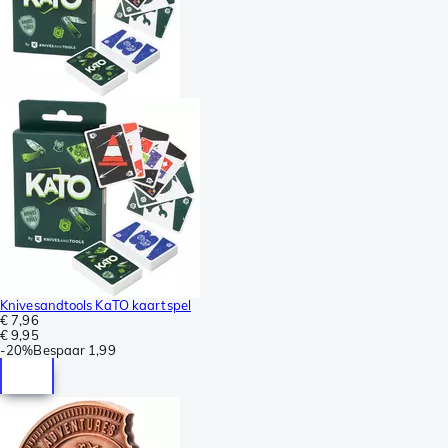
Knivesandtools KaTO kaartspel
€ 7,96
€ 9,95
-
20%
Bespaar
1,99