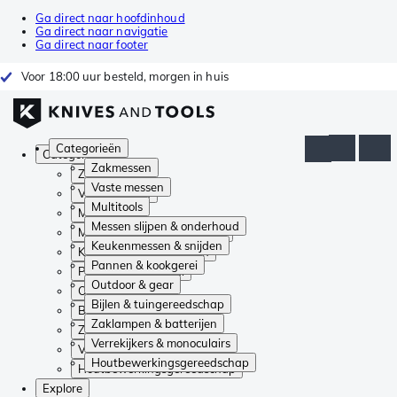
Ga direct naar hoofdinhoud
Ga direct naar navigatie
Ga direct naar footer
Voor 18:00 uur besteld, morgen in huis
Categorieën
Categorieën
Zakmessen
Zakmessen
Vaste messen
Vaste messen
Multitools
Multitools
Messen slijpen & onderhoud
Messen slijpen & onderhoud
Keukenmessen & snijden
Keukenmessen & snijden
Pannen & kookgerei
Pannen & kookgerei
Outdoor & gear
Outdoor & gear
Bijlen & tuingereedschap
Bijlen & tuingereedschap
Zaklampen & batterijen
Zaklampen & batterijen
Verrekijkers & monoculairs
Verrekijkers & monoculairs
Houtbewerkingsgereedschap
Houtbewerkingsgereedschap
Explore