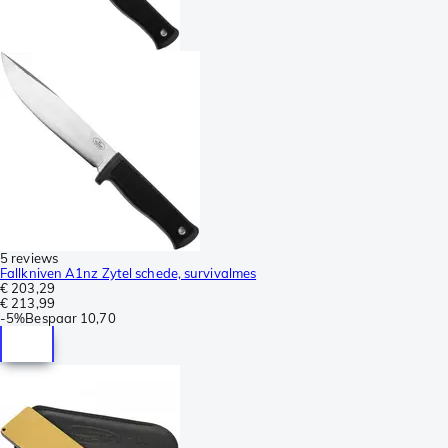
5 reviews
Fallkniven A1nz Zytel schede, survivalmes
€ 203,29
€ 213,99
-
5%
Bespaar
10,70