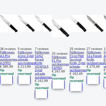
36 reviews
5 reviews
7 reviews
25 reviews
27 reviews
1
Fällkniven
Fallkniven
Fällkniven
Fällkniven
Fällkniven
F
25 reviews
A1 Pro
A1nz Zytel
S1NZ
F1nz Pilot
S1x Forest
A
Fällkniven
outdoormes,
schede,
Forest
Survival
Knife,
E
F1 Pro
A1PRO
survivalmes
Knife,
Knife, Zytel
outdoormes
K
outdoormes,
€ 385,99
€ 213,99
VGWOLF,
schede,
€ 275,49
o
F1PRO
Op
Op
Zytel
outdoormes
Op
€
€ 267,49
voorraad
voorraad
schede,
€ 162,49
voorraad
O
Op
outdoormes
Op
v
voorraad
€ 161,99
voorraad
Op
voorraad