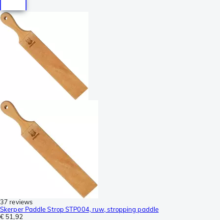
37 reviews
Skerper Paddle Strop STP004, ruw, stropping paddle
€ 51,92