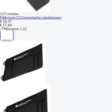
117 reviews
Fällkniven CC4 keramische zakslijpsteen
€ 16,27
€ 17,49
-
7%
Bespaar
1,22