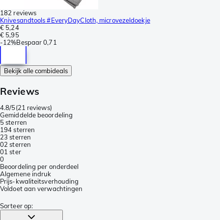
182 reviews
Knivesandtools #EveryDayCloth, microvezeldoekje
€ 5,24
€ 5,95
-
12%
Bespaar
0,71
Bekijk alle combideals
Reviews
4.8/5
(
21 reviews
)
Gemiddelde beoordeling
5 sterren
19
4 sterren
2
3 sterren
0
2 sterren
0
1 ster
0
Beoordeling per onderdeel
Algemene indruk
Prijs-kwaliteitsverhouding
Voldoet aan verwachtingen
Sorteer op
: