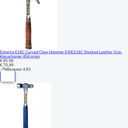
Estwing E16C Curved Claw Hammer EWEE16C Stacked Leather Grip.
klauwhamer 454 gram
€ 65,56
€ 70,49
-
7%
Bespaar
4,93