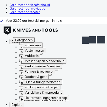
Ga direct naar hoofdinhoud
Ga direct naar navigatie
Ga direct naar footer
Voor 22:00 uur besteld, morgen in huis
Categorieën
Categorieën
Zakmessen
Zakmessen
Vaste messen
Vaste messen
Multitools
Multitools
Messen slijpen & onderhoud
Messen slijpen & onderhoud
Keukenmessen & snijden
Keukenmessen & snijden
Pannen & kookgerei
Pannen & kookgerei
Outdoor & gear
Outdoor & gear
Bijlen & tuingereedschap
Bijlen & tuingereedschap
Zaklampen & batterijen
Zaklampen & batterijen
Verrekijkers & monoculairs
Verrekijkers & monoculairs
Houtbewerkingsgereedschap
Houtbewerkingsgereedschap
Explore