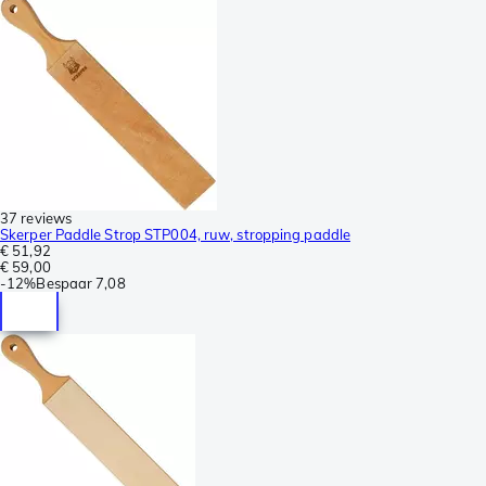
37 reviews
Skerper Paddle Strop STP004, ruw, stropping paddle
€ 51,92
€ 59,00
-
12%
Bespaar
7,08