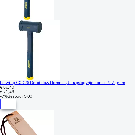
Estwing CCD26 Deadblow Hammer, terugslagvrije hamer 737 gram
€ 66,49
€ 71,49
-
7%
Bespaar
5,00