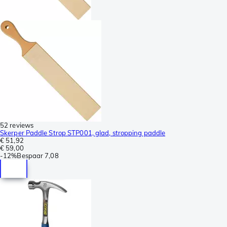
52 reviews
Skerper Paddle Strop STP001, glad, stropping paddle
€ 51,92
€ 59,00
-
12%
Bespaar
7,08