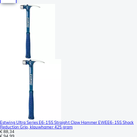
Estwing Ultra Series E6-15S Straight Claw Hammer EWEE6-15S Shock
Reduction Grip, klauwhamer 425 gram
€ 88,34
€ 94,99