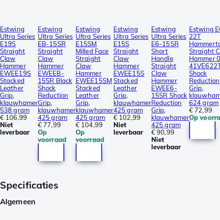
Estwing
Estwing
Estwing
Estwing
Estwing
Estwing E
Ultra Series
Ultra Series
Ultra Series
Ultra Series
Ultra Series
22T
E19S
EB-15SR
E15SM
E15S
E6-15SR
Hammerto
Straight
Straight
Milled Face
Straight
Short
Straight 
Claw
Claw
Straight
Claw
Handle
Hammer 0
Hammer
Hammer
Claw
Hammer
Straight
41VE622
EWEE19S
EWEEB-
Hammer
EWEE15S
Claw
Shock
Stacked
15SR Black
EWEE15SM
Stacked
Hammer
Reduction
Leather
Shock
Stacked
Leather
EWEE6-
Grip,
Grip,
Reduction
Leather
Grip,
15SR Shock
klauwham
klauwhamer
Grip,
Grip,
klauwhamer
Reduction
624 gram
538 gram
klauwhamer
klauwhamer
425 gram
Grip,
€ 72,99
€ 106,99
425 gram
425 gram
€ 102,99
klauwhamer
Op voorr
Niet
€ 77,99
€ 104,99
Niet
425 gram
leverbaar
Op
Op
leverbaar
€ 90,99
voorraad
voorraad
Niet
leverbaar
Specificaties
Algemeen