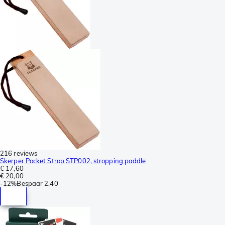
216 reviews
Skerper Pocket Strop STP002, stropping paddle
€ 17,60
€ 20,00
-
12%
Bespaar
2,40