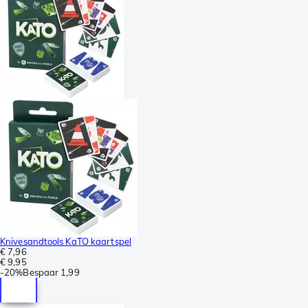
Knivesandtools KaTO kaartspel
€ 7,96
€ 9,95
-
20%
Bespaar
1,99