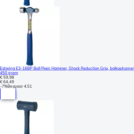
Estwing E3-16BP Ball Peen Hammer, Shock Reduction Grip, bolkophamer
450 gram
€ 59,98
€ 64,49
-
7%
Bespaar
4,51