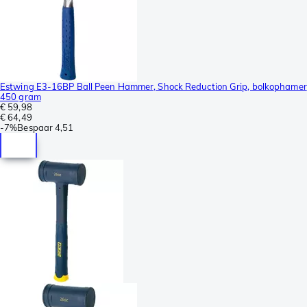
Estwing E3-16BP Ball Peen Hammer, Shock Reduction Grip, bolkophamer
450 gram
€ 59,98
€ 64,49
-
7%
Bespaar
4,51