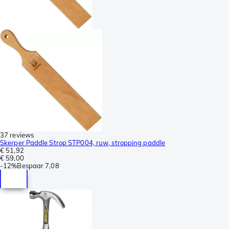
37 reviews
Skerper Paddle Strop STP004, ruw, stropping paddle
€ 51,92
€ 59,00
-
12%
Bespaar
7,08