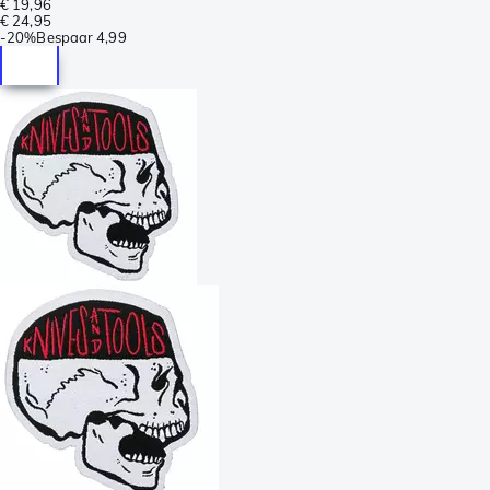
€ 19,96
€ 24,95
-
20%
Bespaar
4,99