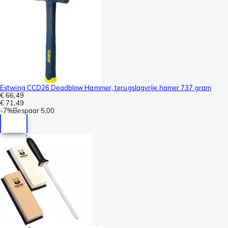
Estwing CCD26 Deadblow Hammer, terugslagvrije hamer 737 gram
€ 66,49
€ 71,49
-
7%
Bespaar
5,00