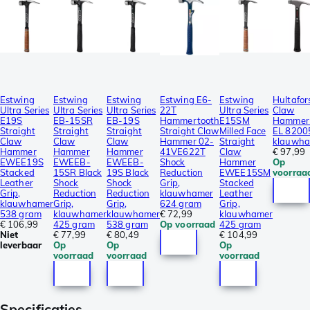
Estwing
Estwing
Estwing
Estwing E6-
Estwing
Hultafor
Ultra Series
Ultra Series
Ultra Series
22T
Ultra Series
Claw
E19S
EB-15SR
EB-19S
Hammertooth
E15SM
Hammer
Straight
Straight
Straight
Straight Claw
Milled Face
EL 8200
Claw
Claw
Claw
Hammer 02-
Straight
klauwh
Hammer
Hammer
Hammer
41VE622T
Claw
€ 97,99
EWEE19S
EWEEB-
EWEEB-
Shock
Hammer
Op
Stacked
15SR Black
19S Black
Reduction
EWEE15SM
voorraa
Leather
Shock
Shock
Grip,
Stacked
Grip,
Reduction
Reduction
klauwhamer
Leather
klauwhamer
Grip,
Grip,
624 gram
Grip,
538 gram
klauwhamer
klauwhamer
€ 72,99
klauwhamer
€ 106,99
425 gram
538 gram
Op voorraad
425 gram
Niet
€ 77,99
€ 80,49
€ 104,99
leverbaar
Op
Op
Op
voorraad
voorraad
voorraad
Specificaties