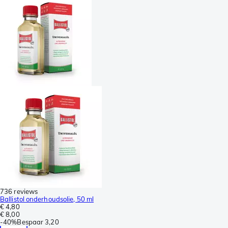
736 reviews
Ballistol onderhoudsolie, 50 ml
€ 4,80
€ 8,00
-
40%
Bespaar
3,20