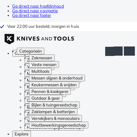
Ga direct naar hoofdinhoud
Ga direct naar navigatie
Ga direct naar footer
Voor 22:00 uur besteld, morgen in huis
Categorieën
Categorieën
Zakmessen
Zakmessen
Vaste messen
Vaste messen
Multitools
Multitools
Messen slijpen & onderhoud
Messen slijpen & onderhoud
Keukenmessen & snijden
Keukenmessen & snijden
Pannen & kookgerei
Pannen & kookgerei
Outdoor & gear
Outdoor & gear
Bijlen & tuingereedschap
Bijlen & tuingereedschap
Zaklampen & batterijen
Zaklampen & batterijen
Verrekijkers & monoculairs
Verrekijkers & monoculairs
Houtbewerkingsgereedschap
Houtbewerkingsgereedschap
Explore