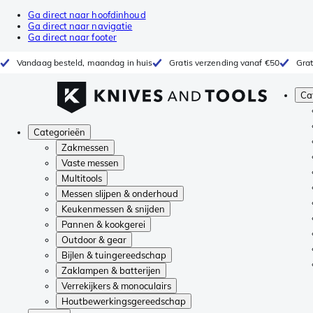
Ga direct naar hoofdinhoud
Ga direct naar navigatie
Ga direct naar footer
Vandaag besteld, maandag in huis
Gratis verzending vanaf €50
Grat
Ca
Categorieën
Zakmessen
Vaste messen
Multitools
Messen slijpen & onderhoud
Keukenmessen & snijden
Pannen & kookgerei
Outdoor & gear
Bijlen & tuingereedschap
Zaklampen & batterijen
Verrekijkers & monoculairs
Houtbewerkingsgereedschap