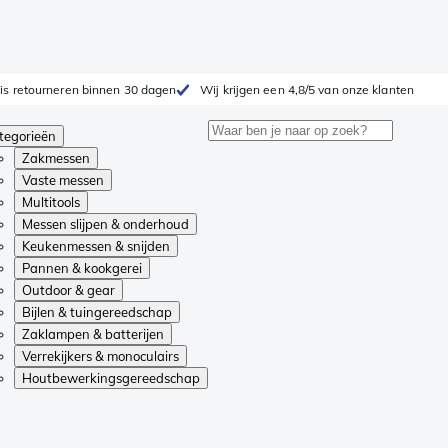
is retourneren binnen 30 dagen
Wij krijgen een 4,8/5 van onze klanten
tegorieën
Zakmessen
Vaste messen
Multitools
Messen slijpen & onderhoud
Keukenmessen & snijden
Pannen & kookgerei
Outdoor & gear
Bijlen & tuingereedschap
Zaklampen & batterijen
Verrekijkers & monoculairs
Houtbewerkingsgereedschap