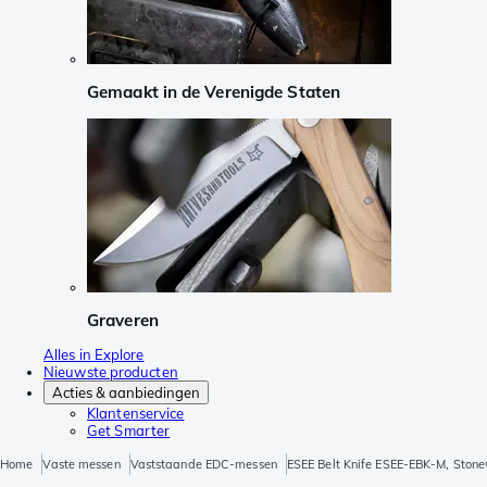
Gemaakt in de Verenigde Staten
Graveren
Alles in Explore
Nieuwste producten
Acties & aanbiedingen
Klantenservice
Get Smarter
Home
Vaste messen
Vaststaande EDC-messen
ESEE Belt Knife ESEE-EBK-M, Ston