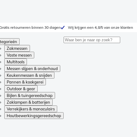
Gratis retourneren binnen 30 dagen
Wij krijgen een 4,8/5 van onze klanten
tegorieën
Zakmessen
Vaste messen
Multitools
Messen slijpen & onderhoud
Keukenmessen & snijden
Pannen & kookgerei
Outdoor & gear
Bijlen & tuingereedschap
Zaklampen & batterijen
Verrekijkers & monoculairs
Houtbewerkingsgereedschap