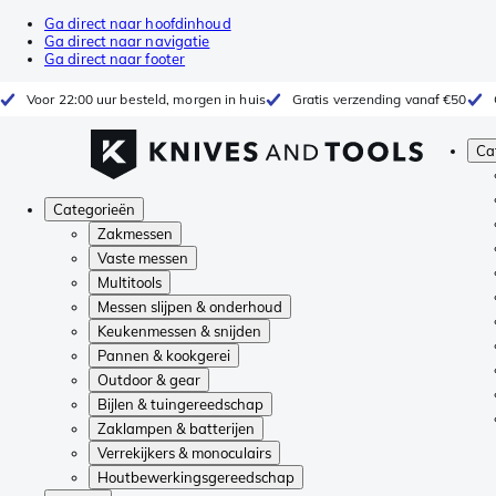
Ga direct naar hoofdinhoud
Ga direct naar navigatie
Ga direct naar footer
Voor 22:00 uur besteld, morgen in huis
Gratis verzending vanaf €50
Ca
Categorieën
Zakmessen
Vaste messen
Multitools
Messen slijpen & onderhoud
Keukenmessen & snijden
Pannen & kookgerei
Outdoor & gear
Bijlen & tuingereedschap
Zaklampen & batterijen
Verrekijkers & monoculairs
Houtbewerkingsgereedschap