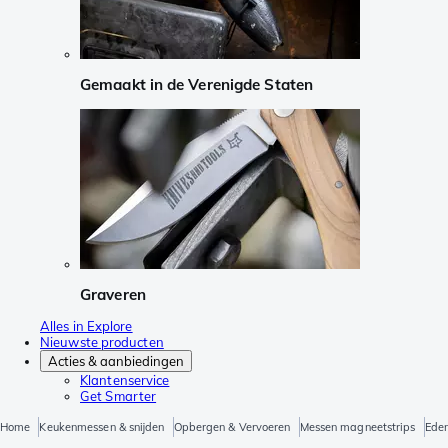
Gemaakt in de Verenigde Staten
Graveren
Alles in Explore
Nieuwste producten
Acties & aanbiedingen
Klantenservice
Get Smarter
Home
Keukenmessen & snijden
Opbergen & Vervoeren
Messen magneetstrips
Eden