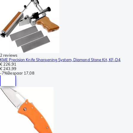
2 reviews
KME Precision Knife Sharpening System, Diamond Stone Kit, KF-D4
€ 226,91
€ 243,99
-
7%
Bespaar
17,08