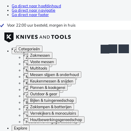
Ga direct naar hoofdinhoud
Ga direct naar navigatie
Ga direct naar footer
Voor 22:00 uur besteld, morgen in huis
Categorieën
Categorieën
Zakmessen
Zakmessen
Vaste messen
Vaste messen
Multitools
Multitools
Messen slijpen & onderhoud
Messen slijpen & onderhoud
Keukenmessen & snijden
Keukenmessen & snijden
Pannen & kookgerei
Pannen & kookgerei
Outdoor & gear
Outdoor & gear
Bijlen & tuingereedschap
Bijlen & tuingereedschap
Zaklampen & batterijen
Zaklampen & batterijen
Verrekijkers & monoculairs
Verrekijkers & monoculairs
Houtbewerkingsgereedschap
Houtbewerkingsgereedschap
Explore