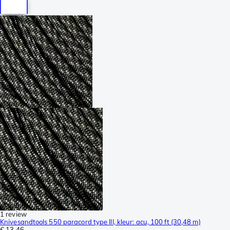
1 review
Knivesandtools 550 paracord type III, kleur: acu, 100 ft (30,48 m)
€ 13,46