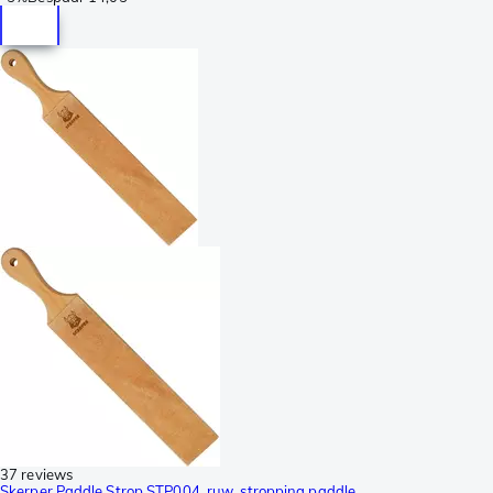
37 reviews
Skerper Paddle Strop STP004, ruw, stropping paddle