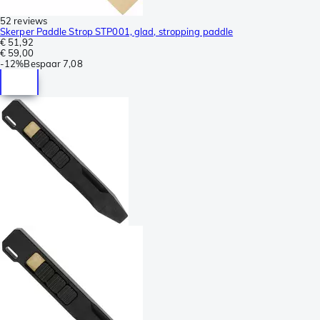
52 reviews
Skerper Paddle Strop STP001, glad, stropping paddle
€ 51,92
€ 59,00
-
12%
Bespaar
7,08