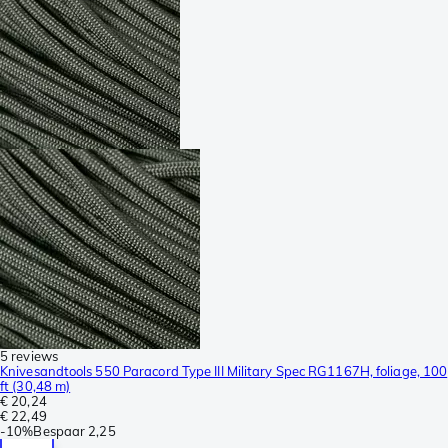
5 reviews
Knivesandtools 550 Paracord Type III Military Spec RG1167H, foliage, 100
ft (30,48 m)
€ 20,24
€ 22,49
-
10%
Bespaar
2,25