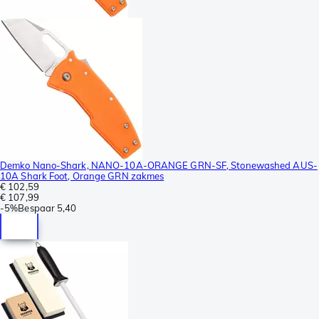
Demko Nano-Shark, NANO-10A-ORANGE GRN-SF, Stonewashed AUS-
10A Shark Foot, Orange GRN zakmes
€ 102,59
€ 107,99
-
5%
Bespaar
5,40