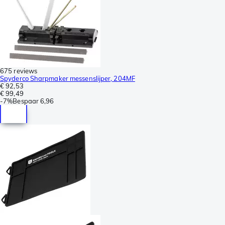
675 reviews
Spyderco Sharpmaker messenslijper, 204MF
€ 92,53
€ 99,49
-
7%
Bespaar
6,96