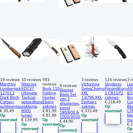
19 reviews
10 reviews
593
3 reviews
124 reviews
3 r
Marttiini
Nitecore
reviews
Victorinox
Spyderco
Le
6 reviews
Lumberjack
EDC37
Buck 110
SwissChamp
Paramilitary
AR
Skerper
127012
Ultimate
Folding
XXL
2 C81GP2
83
Basic Set
Dark Birch
Tactical,
Hunter
1.6795.XXL
zakmes
Br
van 2
Carbon,
oplaadbare
Ebony
Zwitsers
€ 218,49
Cer
slijpstenen,
outdoormes
zaklamp,
zakmes
zakmes
Op
Bl
korrel
€ 30,49
8000
€ 81,99
€ 333,49
voorraad
CP
180/600 &
Op
lumen
€ 83,99
Op
Ma
1000/3000
voorraad
€ 139,95
Op
voorraad
mul
€ 44,90
Op
voorraad
€ 
Op
voorraad
Op
voorraad