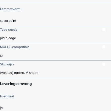
Lemmetvorm
spearpoint
Type snede
plain edge
MOLLE-compatible
ja
Slijpwijze
twee snijkanten
,
V-snede
Leveringsomvang
Foedraal
ja