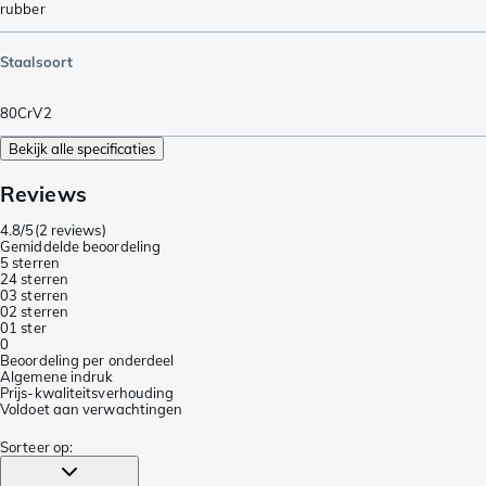
rubber
Staalsoort
80CrV2
Bekijk alle specificaties
Reviews
4.8/5
(
2 reviews
)
Gemiddelde beoordeling
5 sterren
2
4 sterren
0
3 sterren
0
2 sterren
0
1 ster
0
Beoordeling per onderdeel
Algemene indruk
Prijs-kwaliteitsverhouding
Voldoet aan verwachtingen
Sorteer op
: