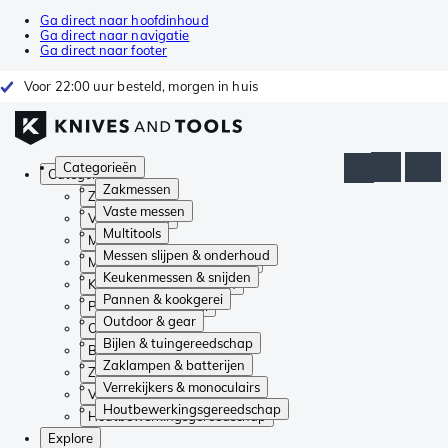
Ga direct naar hoofdinhoud
Ga direct naar navigatie
Ga direct naar footer
Voor 22:00 uur besteld, morgen in huis
Categorieën
Categorieën
Zakmessen
Zakmessen
Vaste messen
Vaste messen
Multitools
Multitools
Messen slijpen & onderhoud
Messen slijpen & onderhoud
Keukenmessen & snijden
Keukenmessen & snijden
Pannen & kookgerei
Pannen & kookgerei
Outdoor & gear
Outdoor & gear
Bijlen & tuingereedschap
Bijlen & tuingereedschap
Zaklampen & batterijen
Zaklampen & batterijen
Verrekijkers & monoculairs
Verrekijkers & monoculairs
Houtbewerkingsgereedschap
Houtbewerkingsgereedschap
Explore