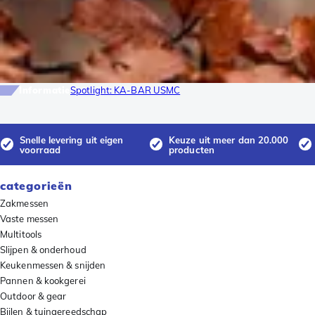
Informatie
Spotlight: KA-BAR USMC
Snelle levering uit eigen
Keuze uit meer dan 20.000
voorraad
producten
categorieën
Zakmessen
Vaste messen
Multitools
Slijpen & onderhoud
Keukenmessen & snijden
Pannen & kookgerei
Outdoor & gear
Bijlen & tuingereedschap