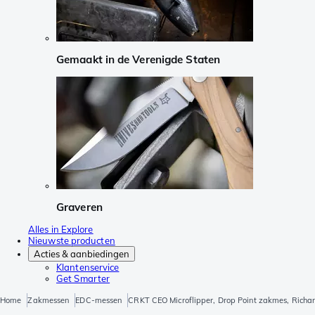
Gemaakt in de Verenigde Staten
Graveren
Alles in Explore
Nieuwste producten
Acties & aanbiedingen
Klantenservice
Get Smarter
Home
Zakmessen
EDC-messen
CRKT CEO Microflipper, Drop Point zakmes, Richa