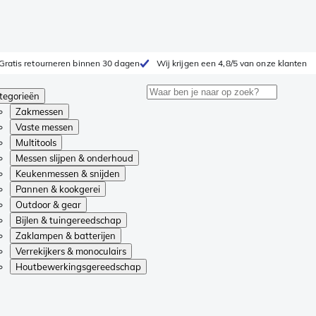
Gratis retourneren binnen 30 dagen
Wij krijgen een 4,8/5 van onze klanten
tegorieën
Zakmessen
Vaste messen
Multitools
Messen slijpen & onderhoud
Keukenmessen & snijden
Pannen & kookgerei
Outdoor & gear
Bijlen & tuingereedschap
Zaklampen & batterijen
Verrekijkers & monoculairs
Houtbewerkingsgereedschap