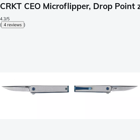
CRKT CEO Microflipper, Drop Point 
4.3/5
(
4 reviews
)