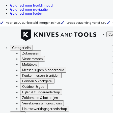
Ga direct naar hoofdinhoud
Ga direct naar navigatie
Ga direct naar footer
Voor 18:00 uur besteld, morgen in huis
Gratis verzending vanaf €50
Ca
Categorieën
Zakmessen
Vaste messen
Multitools
Messen slijpen & onderhoud
Keukenmessen & snijden
Pannen & kookgerei
Outdoor & gear
Bijlen & tuingereedschap
Zaklampen & batterijen
Verrekijkers & monoculairs
Houtbewerkingsgereedschap