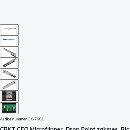
Artikelnummer
CK-7081
CRKT CEO Microflipper, Drop Point zakmes, Ri