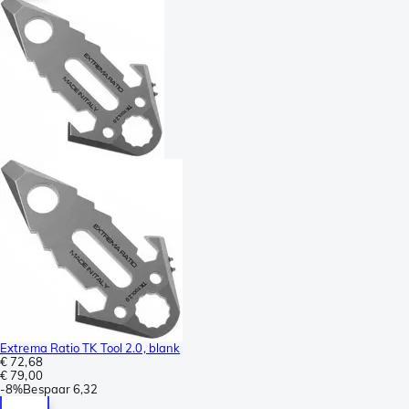
Extrema Ratio TK Tool 2.0, blank
€ 72,68
€ 79,00
-
8%
Bespaar
6,32