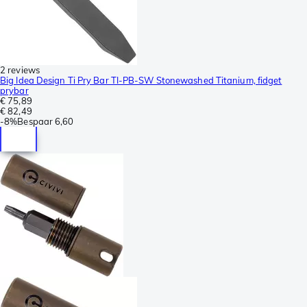
2 reviews
Big Idea Design Ti Pry Bar TI-PB-SW Stonewashed Titanium, fidget
prybar
€ 75,89
€ 82,49
-
8%
Bespaar
6,60