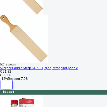
52 reviews
Skerper Paddle Strop STP001, glad, stropping paddle
€ 51,92
€ 59,00
-
12%
Bespaar
7,08
topper