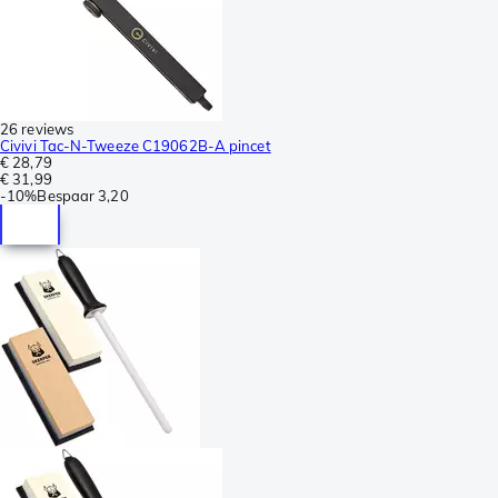
26 reviews
Civivi Tac-N-Tweeze C19062B-A pincet
€ 28,79
€ 31,99
-
10%
Bespaar
3,20