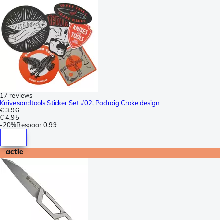
17 reviews
Knivesandtools Sticker Set #02, Padraig Croke design
€ 3,96
€ 4,95
-
20%
Bespaar
0,99
actie