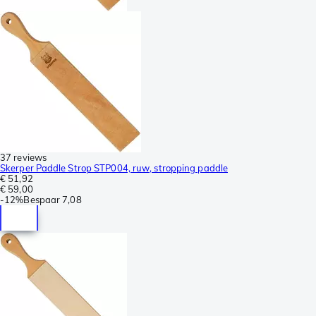
37 reviews
Skerper Paddle Strop STP004, ruw, stropping paddle
€ 51,92
€ 59,00
-
12%
Bespaar
7,08