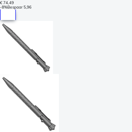
€ 74,49
-
8%
Bespaar
5,96