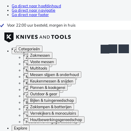
Ga direct naar hoofdinhoud
Ga direct naar navigatie
Ga direct naar footer
Voor 22:00 uur besteld, morgen in huis
Categorieën
Categorieën
Zakmessen
Zakmessen
Vaste messen
Vaste messen
Multitools
Multitools
Messen slijpen & onderhoud
Messen slijpen & onderhoud
Keukenmessen & snijden
Keukenmessen & snijden
Pannen & kookgerei
Pannen & kookgerei
Outdoor & gear
Outdoor & gear
Bijlen & tuingereedschap
Bijlen & tuingereedschap
Zaklampen & batterijen
Zaklampen & batterijen
Verrekijkers & monoculairs
Verrekijkers & monoculairs
Houtbewerkingsgereedschap
Houtbewerkingsgereedschap
Explore