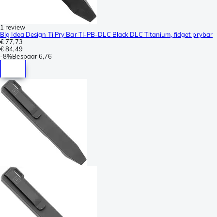
1 review
Big Idea Design Ti Pry Bar TI-PB-DLC Black DLC Titanium, fidget prybar
€ 77,73
€ 84,49
-
8%
Bespaar
6,76