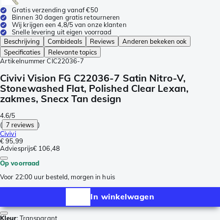
Gratis verzending vanaf €50
Binnen 30 dagen gratis retourneren
Wij krijgen een 4,8/5 van onze klanten
Snelle levering uit eigen voorraad
Beschrijving
Combideals
Reviews
Anderen bekeken ook
Specificaties
Relevante topics
Artikelnummer
CIC22036-7
Civivi Vision FG C22036-7 Satin Nitro-V,
Stonewashed Flat, Polished Clear Lexan,
zakmes, Snecx Tan design
4.6/5
(
7 reviews
)
Civivi
€ 95,99
Adviesprijs
€ 106,48
Op voorraad
Voor 22:00 uur besteld, morgen in huis
In winkelwagen
Kleur
:
Transparant