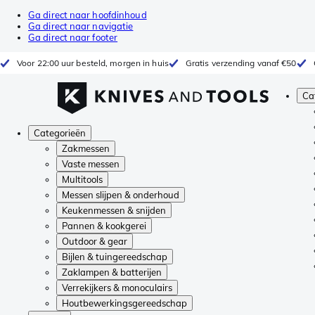
Ga direct naar hoofdinhoud
Ga direct naar navigatie
Ga direct naar footer
Voor 22:00 uur besteld, morgen in huis
Gratis verzending vanaf €50
Ca
Categorieën
Zakmessen
Vaste messen
Multitools
Messen slijpen & onderhoud
Keukenmessen & snijden
Pannen & kookgerei
Outdoor & gear
Bijlen & tuingereedschap
Zaklampen & batterijen
Verrekijkers & monoculairs
Houtbewerkingsgereedschap