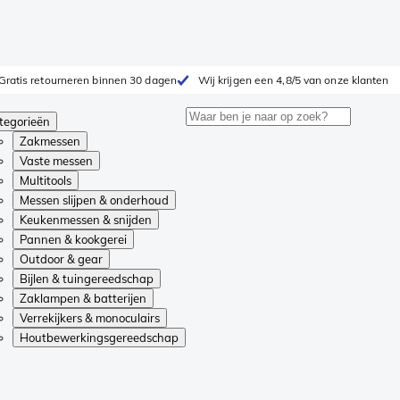
Gratis retourneren binnen 30 dagen
Wij krijgen een 4,8/5 van onze klanten
tegorieën
Zakmessen
Vaste messen
Multitools
Messen slijpen & onderhoud
Keukenmessen & snijden
Pannen & kookgerei
Outdoor & gear
Bijlen & tuingereedschap
Zaklampen & batterijen
Verrekijkers & monoculairs
Houtbewerkingsgereedschap