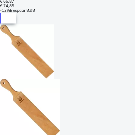
€ 65,87
€ 74,85
-
12%
Bespaar
8,98