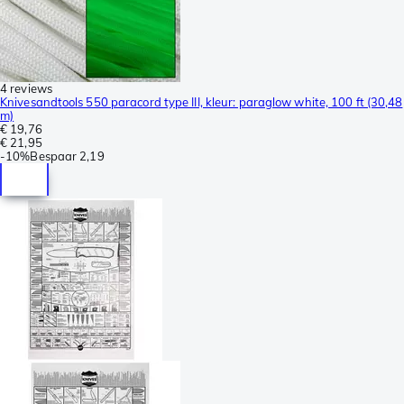
4 reviews
Knivesandtools 550 paracord type III, kleur: paraglow white, 100 ft (30,48
m)
€ 19,76
€ 21,95
-
10%
Bespaar
2,19