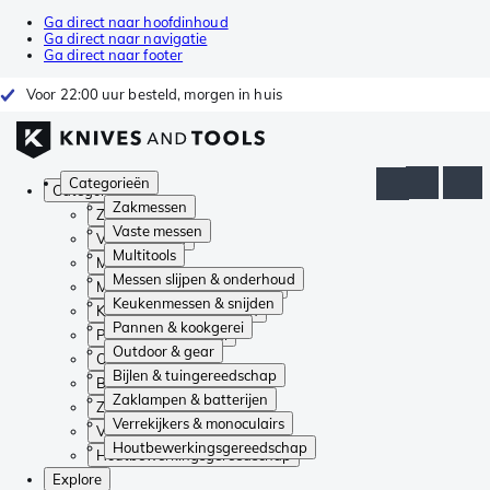
Ga direct naar hoofdinhoud
Ga direct naar navigatie
Ga direct naar footer
Voor 22:00 uur besteld, morgen in huis
Categorieën
Categorieën
Zakmessen
Zakmessen
Vaste messen
Vaste messen
Multitools
Multitools
Messen slijpen & onderhoud
Messen slijpen & onderhoud
Keukenmessen & snijden
Keukenmessen & snijden
Pannen & kookgerei
Pannen & kookgerei
Outdoor & gear
Outdoor & gear
Bijlen & tuingereedschap
Bijlen & tuingereedschap
Zaklampen & batterijen
Zaklampen & batterijen
Verrekijkers & monoculairs
Verrekijkers & monoculairs
Houtbewerkingsgereedschap
Houtbewerkingsgereedschap
Explore