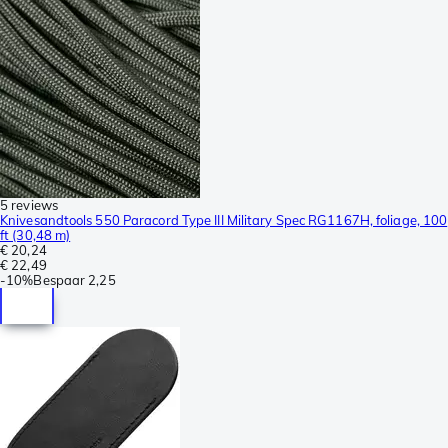
5 reviews
Knivesandtools 550 Paracord Type III Military Spec RG1167H, foliage, 100
ft (30,48 m)
€ 20,24
€ 22,49
-
10%
Bespaar
2,25