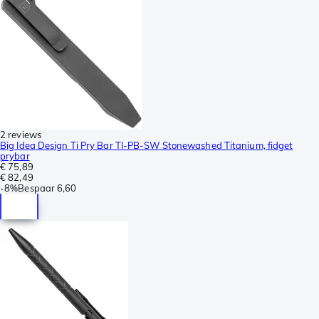
2 reviews
Big Idea Design Ti Pry Bar TI-PB-SW Stonewashed Titanium, fidget
prybar
€ 75,89
€ 82,49
-
8%
Bespaar
6,60