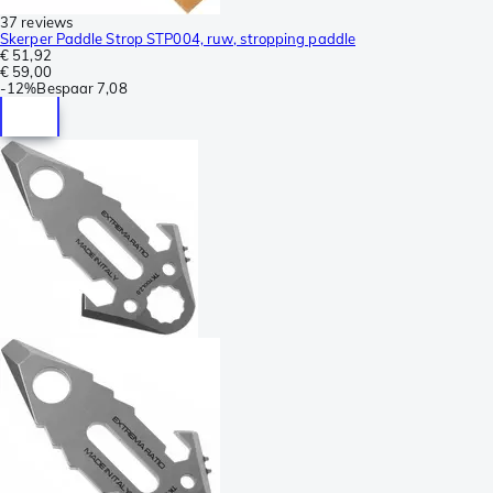
37 reviews
Skerper Paddle Strop STP004, ruw, stropping paddle
€ 51,92
€ 59,00
-
12%
Bespaar
7,08