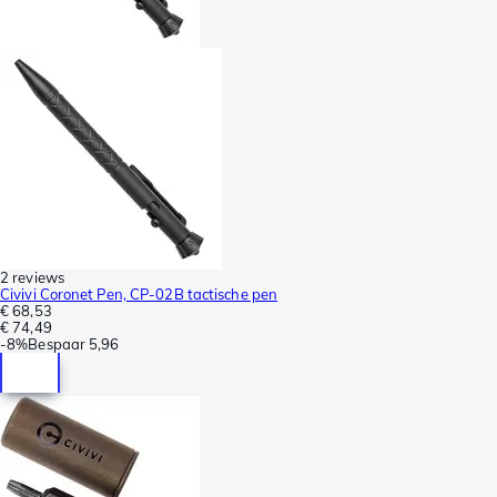
2 reviews
Civivi Coronet Pen, CP-02B tactische pen
€ 68,53
€ 74,49
-
8%
Bespaar
5,96