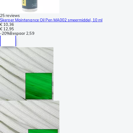
25 reviews
Skerper Maintenance Oil Pen MA002 smeermiddel, 10 ml
€ 10,36
€ 12,95
-
20%
Bespaar
2,59