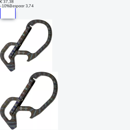
€ 37,38
-
10%
Bespaar
3,74