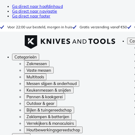
Ga direct naar hoofdinhoud
Ga direct naar navigatie
Ga direct naar footer
Voor 22:00 uur besteld, morgen in huis
Gratis verzending vanaf €50
Ca
Categorieën
Zakmessen
Vaste messen
Multitools
Messen slijpen & onderhoud
Keukenmessen & snijden
Pannen & kookgerei
Outdoor & gear
Bijlen & tuingereedschap
Zaklampen & batterijen
Verrekijkers & monoculairs
Houtbewerkingsgereedschap