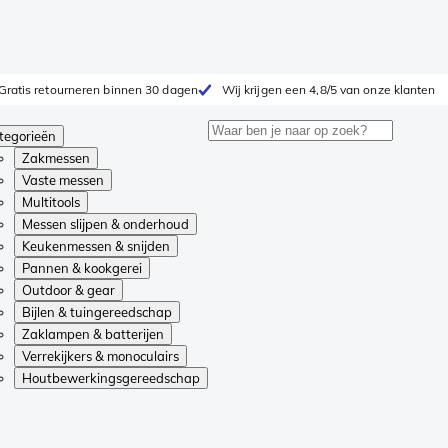
Gratis retourneren binnen 30 dagen
Wij krijgen een 4,8/5 van onze klanten
tegorieën
Zakmessen
Vaste messen
Multitools
Messen slijpen & onderhoud
Keukenmessen & snijden
Pannen & kookgerei
Outdoor & gear
Bijlen & tuingereedschap
Zaklampen & batterijen
Verrekijkers & monoculairs
Houtbewerkingsgereedschap