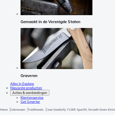
Gemaakt in de Verenigde Staten
Graveren
Alles in Explore
Nieuwste producten
Acties & aanbiedingen
Klantenservice
Get Smarter
Home
Zakmessen
Traditionals
Case Sowbelly 71385 SparXX, Smooth Green Kirin