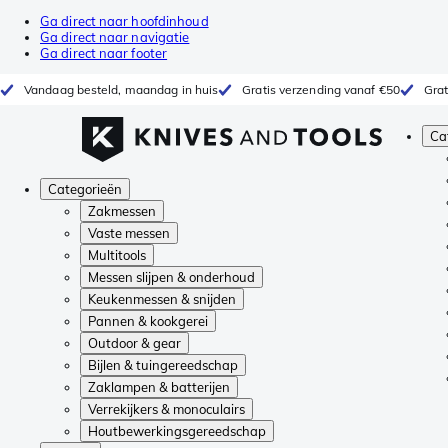
Ga direct naar hoofdinhoud
Ga direct naar navigatie
Ga direct naar footer
Vandaag besteld, maandag in huis
Gratis verzending vanaf €50
Grat
Ca
Categorieën
Zakmessen
Vaste messen
Multitools
Messen slijpen & onderhoud
Keukenmessen & snijden
Pannen & kookgerei
Outdoor & gear
Bijlen & tuingereedschap
Zaklampen & batterijen
Verrekijkers & monoculairs
Houtbewerkingsgereedschap