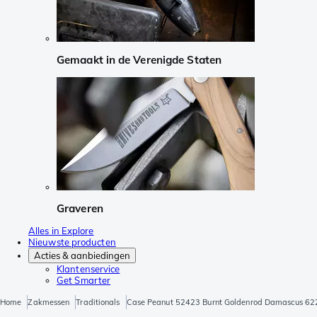
Gemaakt in de Verenigde Staten
Graveren
Alles in Explore
Nieuwste producten
Acties & aanbiedingen
Klantenservice
Get Smarter
Home
Zakmessen
Traditionals
Case Peanut 52423 Burnt Goldenrod Damascus 6