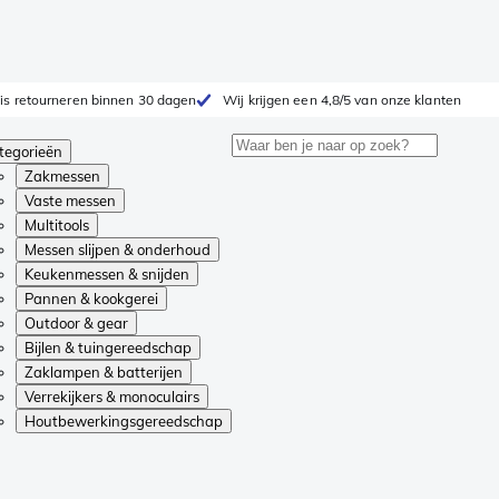
is retourneren binnen 30 dagen
Wij krijgen een 4,8/5 van onze klanten
tegorieën
Zakmessen
Vaste messen
Multitools
Messen slijpen & onderhoud
Keukenmessen & snijden
Pannen & kookgerei
Outdoor & gear
Bijlen & tuingereedschap
Zaklampen & batterijen
Verrekijkers & monoculairs
Houtbewerkingsgereedschap