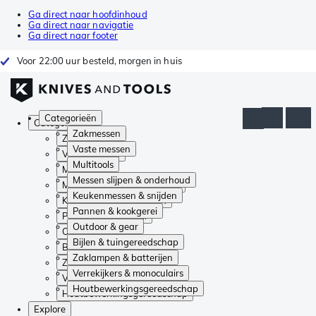
Ga direct naar hoofdinhoud
Ga direct naar navigatie
Ga direct naar footer
Voor 22:00 uur besteld, morgen in huis
Categorieën
Categorieën
Zakmessen
Zakmessen
Vaste messen
Vaste messen
Multitools
Multitools
Messen slijpen & onderhoud
Messen slijpen & onderhoud
Keukenmessen & snijden
Keukenmessen & snijden
Pannen & kookgerei
Pannen & kookgerei
Outdoor & gear
Outdoor & gear
Bijlen & tuingereedschap
Bijlen & tuingereedschap
Zaklampen & batterijen
Zaklampen & batterijen
Verrekijkers & monoculairs
Verrekijkers & monoculairs
Houtbewerkingsgereedschap
Houtbewerkingsgereedschap
Explore