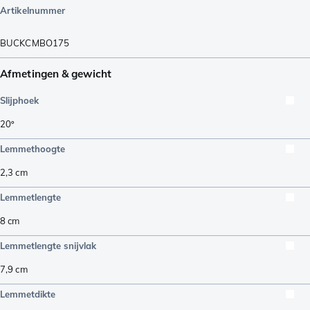
Artikelnummer
BUCKCMBO175
Afmetingen & gewicht
Slijphoek
20º
Lemmethoogte
2,3
cm
Lemmetlengte
8
cm
Lemmetlengte snijvlak
7,9
cm
Lemmetdikte