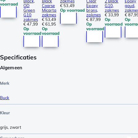
Black,
Black
zakmes
Clear
2 Black
Epoxy
voorraad
OD
Coarse
€ 53,49
Epoxy
G10,
goud,
Green
Micarta
Op voorraad
brons,
zakmes
zakme
G10
zakmes
zakmes
€ 33,99
€ 87,9
zakmes
€ 53,49
€ 87,99
Op
Op
€ 47,99
€ 61,95
Op
voorraad
voorra
Op
Op
voorraad
voorraad
voorraad
Specificaties
Algemeen
Merk
Buck
Kleur
grijs
,
zwart