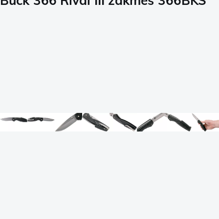
Buck 366 Rival III zakmes 366BKS