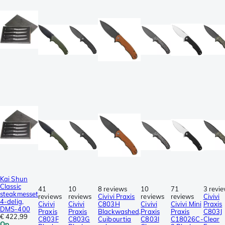
Kai Shun
Classic
41
10
8 reviews
10
71
3 revi
steakmesset
reviews
reviews
Civivi Praxis
reviews
reviews
Civivi
4-delig,
Civivi
Civivi
C803H
Civivi
Civivi Mini
Praxis
DMS-400
Praxis
Praxis
Blackwashed,
Praxis
Praxis
C803J
€ 422,99
C803F
C803G
Cuibourtia
C803I
C18026C-
Clear
Op