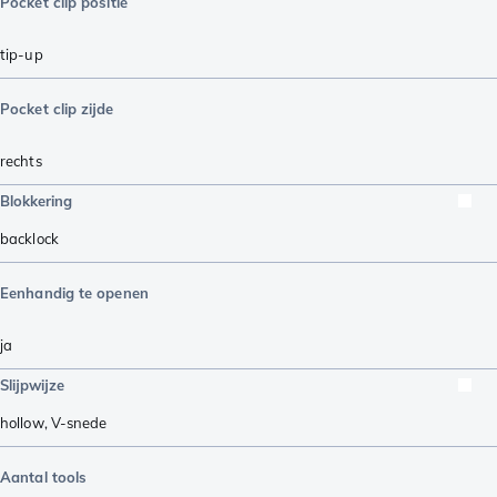
Pocket clip positie
tip-up
Pocket clip zijde
rechts
Blokkering
backlock
Eenhandig te openen
ja
Slijpwijze
hollow
,
V-snede
Aantal tools