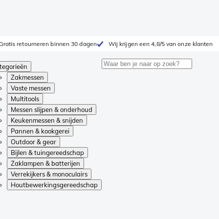
Gratis retourneren binnen 30 dagen
Wij krijgen een 4,8/5 van onze klanten
tegorieën
Zakmessen
Vaste messen
Multitools
Messen slijpen & onderhoud
Keukenmessen & snijden
Pannen & kookgerei
Outdoor & gear
Bijlen & tuingereedschap
Zaklampen & batterijen
Verrekijkers & monoculairs
Houtbewerkingsgereedschap