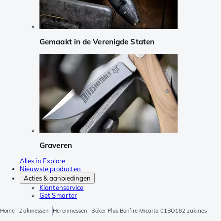
Gemaakt in de Verenigde Staten
Graveren
Alles in Explore
Nieuwste producten
Acties & aanbiedingen
Klantenservice
Get Smarter
Home
Zakmessen
Herenmessen
Böker Plus Bonfire Micarta 01BO182 zakmes