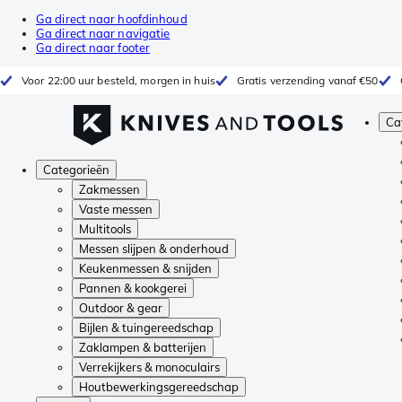
Ga direct naar hoofdinhoud
Ga direct naar navigatie
Ga direct naar footer
Voor 22:00 uur besteld, morgen in huis
Gratis verzending vanaf €50
Ca
Categorieën
Zakmessen
Vaste messen
Multitools
Messen slijpen & onderhoud
Keukenmessen & snijden
Pannen & kookgerei
Outdoor & gear
Bijlen & tuingereedschap
Zaklampen & batterijen
Verrekijkers & monoculairs
Houtbewerkingsgereedschap