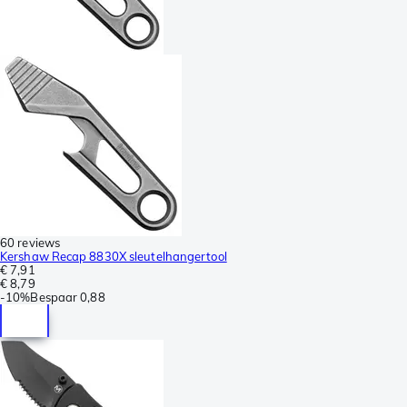
60 reviews
Kershaw Recap 8830X sleutelhangertool
€ 7,91
€ 8,79
-
10%
Bespaar
0,88