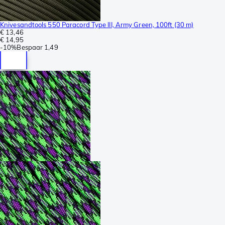
Knivesandtools 550 Paracord Type III, Army Green, 100ft (30 m)
€ 13,46
€ 14,95
-
10%
Bespaar
1,49