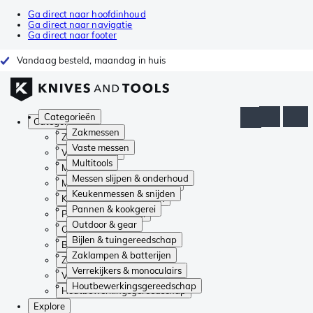
Ga direct naar hoofdinhoud
Ga direct naar navigatie
Ga direct naar footer
Vandaag besteld, maandag in huis
Categorieën
Categorieën
Zakmessen
Zakmessen
Vaste messen
Vaste messen
Multitools
Multitools
Messen slijpen & onderhoud
Messen slijpen & onderhoud
Keukenmessen & snijden
Keukenmessen & snijden
Pannen & kookgerei
Pannen & kookgerei
Outdoor & gear
Outdoor & gear
Bijlen & tuingereedschap
Bijlen & tuingereedschap
Zaklampen & batterijen
Zaklampen & batterijen
Verrekijkers & monoculairs
Verrekijkers & monoculairs
Houtbewerkingsgereedschap
Houtbewerkingsgereedschap
Explore