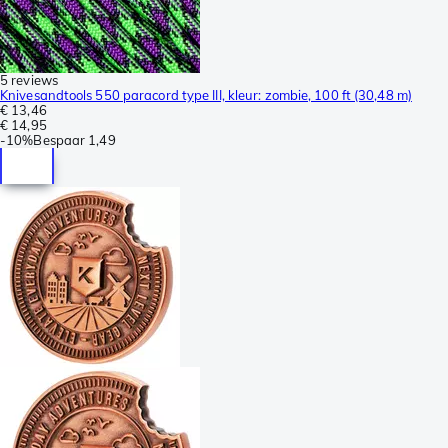
5 reviews
Knivesandtools 550 paracord type III, kleur: zombie, 100 ft (30,48 m)
€ 13,46
€ 14,95
-
10%
Bespaar
1,49