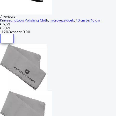
7 reviews
Knivesandtools Polishing Cloth, microvezeldoek, 40 cm bij 40 cm
€ 6,59
€ 7,49
-
12%
Bespaar
0,90