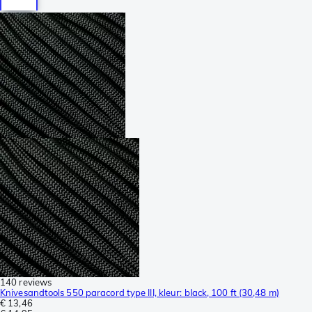
140 reviews
Knivesandtools 550 paracord type III, kleur: black, 100 ft (30,48 m)
€ 13,46