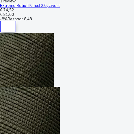
1 review
Extrema Ratio TK Tool 2.0, zwart
€ 74,52
€ 81,00
-
8%
Bespaar
6,48