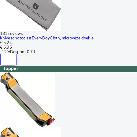
181 reviews
Knivesandtools #EveryDayCloth, microvezeldoekje
€ 5,24
€ 5,95
-
12%
Bespaar
0,71
topper