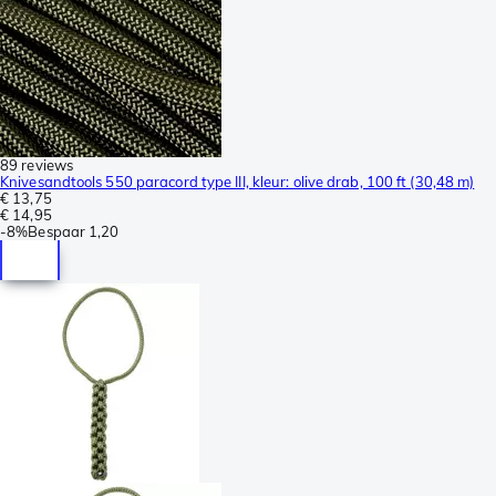
89 reviews
Knivesandtools 550 paracord type III, kleur: olive drab, 100 ft (30,48 m)
€ 13,75
€ 14,95
-
8%
Bespaar
1,20