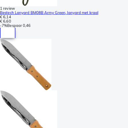
1 review
Bestech Lanyard BM08B Army Green, lanyard met kraal
€ 6,14
€ 6,60
-
7%
Bespaar
0,46