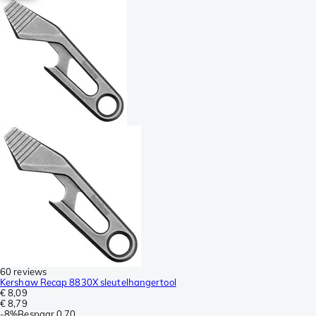
60 reviews
Kershaw Recap 8830X sleutelhangertool
€ 8,09
€ 8,79
-
8%
Bespaar
0,70