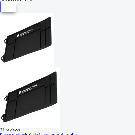
21 reviews
Knivesandtools Knife Cleaning Mat, rubber