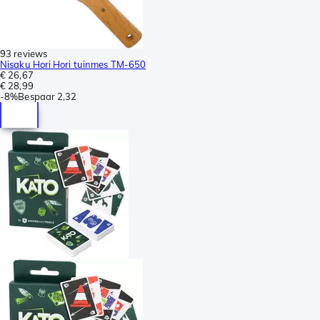
93 reviews
Nisaku Hori Hori tuinmes TM-650
€ 26,67
€ 28,99
-
8%
Bespaar
2,32