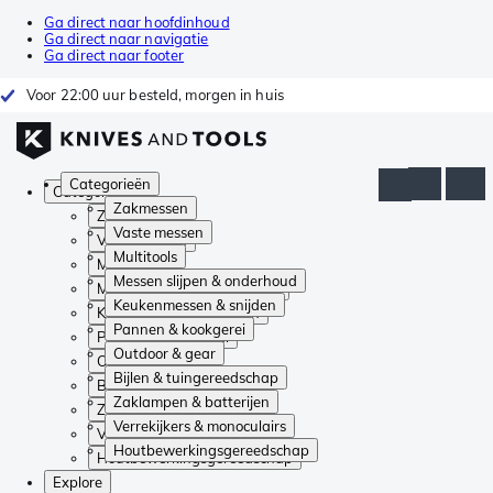
Ga direct naar hoofdinhoud
Ga direct naar navigatie
Ga direct naar footer
Voor 22:00 uur besteld, morgen in huis
Categorieën
Categorieën
Zakmessen
Zakmessen
Vaste messen
Vaste messen
Multitools
Multitools
Messen slijpen & onderhoud
Messen slijpen & onderhoud
Keukenmessen & snijden
Keukenmessen & snijden
Pannen & kookgerei
Pannen & kookgerei
Outdoor & gear
Outdoor & gear
Bijlen & tuingereedschap
Bijlen & tuingereedschap
Zaklampen & batterijen
Zaklampen & batterijen
Verrekijkers & monoculairs
Verrekijkers & monoculairs
Houtbewerkingsgereedschap
Houtbewerkingsgereedschap
Explore