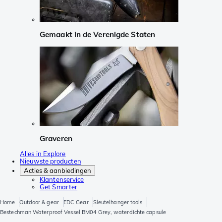
Gemaakt in de Verenigde Staten
Graveren
Alles in Explore
Nieuwste producten
Acties & aanbiedingen
Klantenservice
Get Smarter
Home
Outdoor & gear
EDC Gear
Sleutelhanger tools
Bestechman Waterproof Vessel BM04 Grey, waterdichte capsule