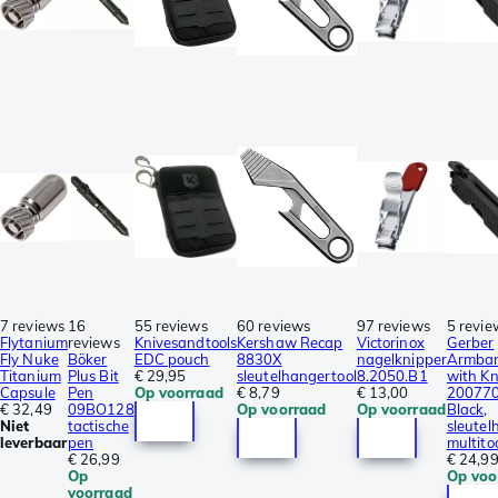
7 reviews
16
55 reviews
60 reviews
97 reviews
5 revie
Flytanium
reviews
Knivesandtools
Kershaw Recap
Victorinox
Gerber
Fly Nuke
Böker
EDC pouch
8830X
nagelknipper
Armbar
Titanium
Plus Bit
€ 29,95
sleutelhangertool
8.2050.B1
with Kn
Capsule
Pen
Op voorraad
€ 8,79
€ 13,00
20077
€ 32,49
09BO128
Op voorraad
Op voorraad
Black,
Niet
tactische
sleutel
leverbaar
pen
multito
€ 26,99
€ 24,9
Op
Op voo
voorraad