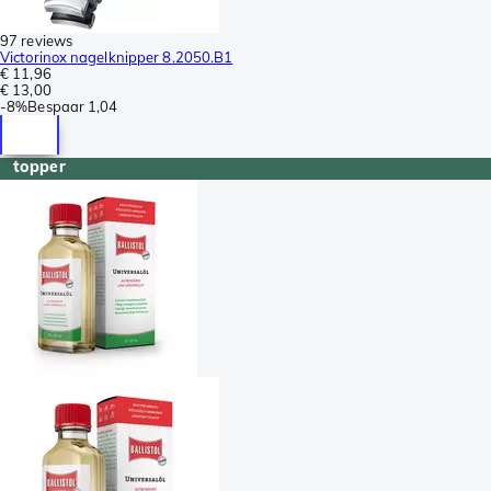
97 reviews
Victorinox nagelknipper 8.2050.B1
€ 11,96
€ 13,00
-
8%
Bespaar
1,04
topper