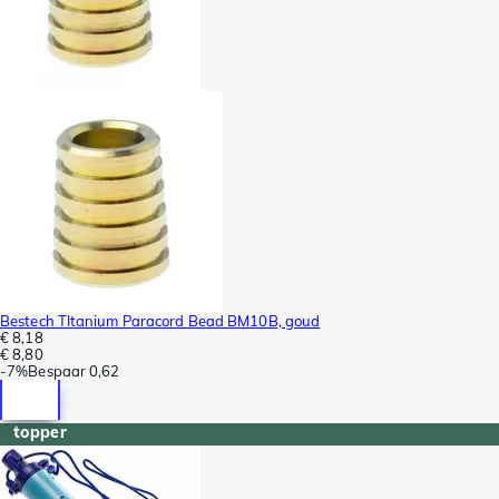
Bestech TItanium Paracord Bead BM10B, goud
€ 8,18
€ 8,80
-
7%
Bespaar
0,62
topper