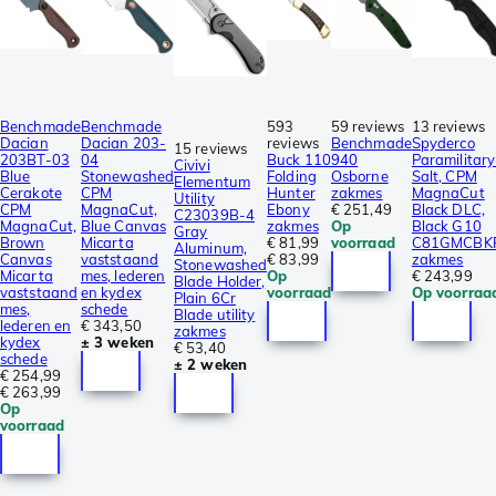
Benchmade
Benchmade
593
59 reviews
13 reviews
Dacian
Dacian 203-
reviews
Benchmade
Spyderco
15 reviews
203BT-03
04
Buck 110
940
Paramilitary
Civivi
Blue
Stonewashed
Folding
Osborne
Salt, CPM
Elementum
Cerakote
CPM
Hunter
zakmes
MagnaCut
Utility
CPM
MagnaCut,
Ebony
€ 251,49
Black DLC,
C23039B-4
MagnaCut,
Blue Canvas
zakmes
Op
Black G10
Gray
Brown
Micarta
€ 81,99
voorraad
C81GMCBK
Aluminum,
Canvas
vaststaand
€ 83,99
zakmes
Stonewashed
Micarta
mes, lederen
Op
€ 243,99
Blade Holder,
vaststaand
en kydex
voorraad
Op voorraa
Plain 6Cr
mes,
schede
Blade utility
lederen en
€ 343,50
zakmes
kydex
± 3 weken
€ 53,40
schede
± 2 weken
€ 254,99
€ 263,99
Op
voorraad