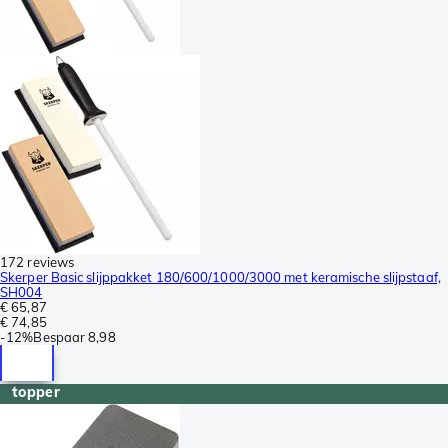
172 reviews
Skerper Basic slijppakket 180/600/1000/3000 met keramische slijpstaaf,
SH004
€ 65,87
€ 74,85
-
12%
Bespaar
8,98
topper