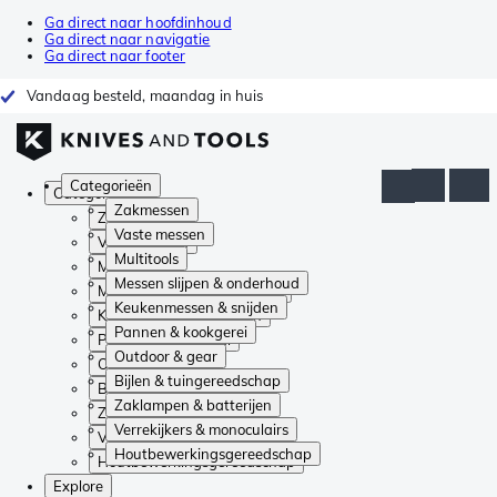
Ga direct naar hoofdinhoud
Ga direct naar navigatie
Ga direct naar footer
Vandaag besteld, maandag in huis
Categorieën
Categorieën
Zakmessen
Zakmessen
Vaste messen
Vaste messen
Multitools
Multitools
Messen slijpen & onderhoud
Messen slijpen & onderhoud
Keukenmessen & snijden
Keukenmessen & snijden
Pannen & kookgerei
Pannen & kookgerei
Outdoor & gear
Outdoor & gear
Bijlen & tuingereedschap
Bijlen & tuingereedschap
Zaklampen & batterijen
Zaklampen & batterijen
Verrekijkers & monoculairs
Verrekijkers & monoculairs
Houtbewerkingsgereedschap
Houtbewerkingsgereedschap
Explore