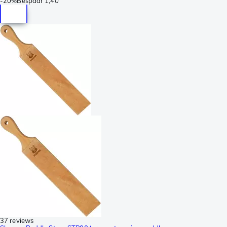
-
20%
Bespaar
1,40
37 reviews