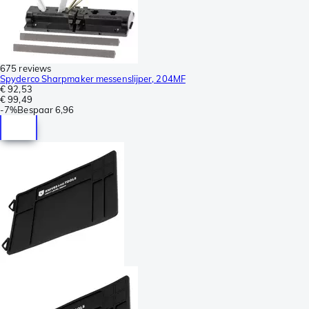
675 reviews
Spyderco Sharpmaker messenslijper, 204MF
€ 92,53
€ 99,49
-
7%
Bespaar
6,96