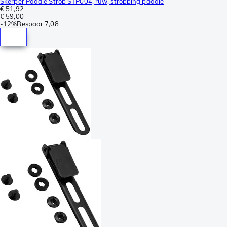
Skerper Paddle Strop STP004, ruw, stropping paddle
€ 51,92
€ 59,00
-
12%
Bespaar
7,08