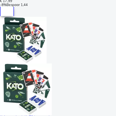
€ 17,99
-
8%
Bespaar
1,44