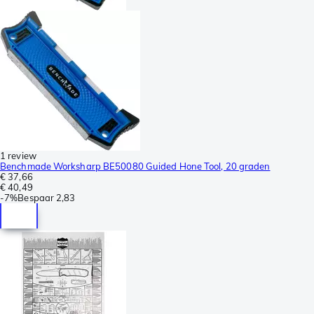
1 review
Benchmade Worksharp BE50080 Guided Hone Tool, 20 graden
€ 37,66
€ 40,49
-
7%
Bespaar
2,83