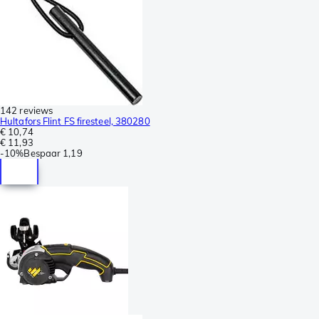
142 reviews
Hultafors Flint FS firesteel, 380280
€ 10,74
€ 11,93
-
10%
Bespaar
1,19