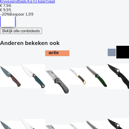
Knivesandtools KaTO kaartspel
€ 7,96
€ 9,95
-
20%
Bespaar
1,99
Bekijk alle combideals
Anderen bekeken ook
actie