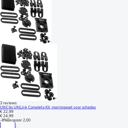
3 reviews
UltiClip UltiLink Complete Kit, montageset voor schedes
€ 22,99
€ 24,99
-
8%
Bespaar
2,00