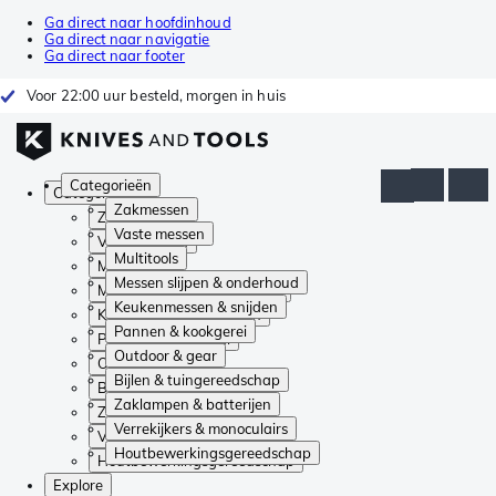
Ga direct naar hoofdinhoud
Ga direct naar navigatie
Ga direct naar footer
Voor 22:00 uur besteld, morgen in huis
Categorieën
Categorieën
Zakmessen
Zakmessen
Vaste messen
Vaste messen
Multitools
Multitools
Messen slijpen & onderhoud
Messen slijpen & onderhoud
Keukenmessen & snijden
Keukenmessen & snijden
Pannen & kookgerei
Pannen & kookgerei
Outdoor & gear
Outdoor & gear
Bijlen & tuingereedschap
Bijlen & tuingereedschap
Zaklampen & batterijen
Zaklampen & batterijen
Verrekijkers & monoculairs
Verrekijkers & monoculairs
Houtbewerkingsgereedschap
Houtbewerkingsgereedschap
Explore