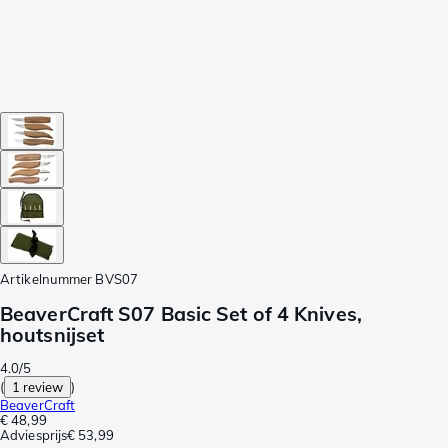
Artikelnummer
BVS07
BeaverCraft S07 Basic Set of 4 Knives,
houtsnijset
4.0/5
(
1 review
)
BeaverCraft
€ 48,99
Adviesprijs
€ 53,99