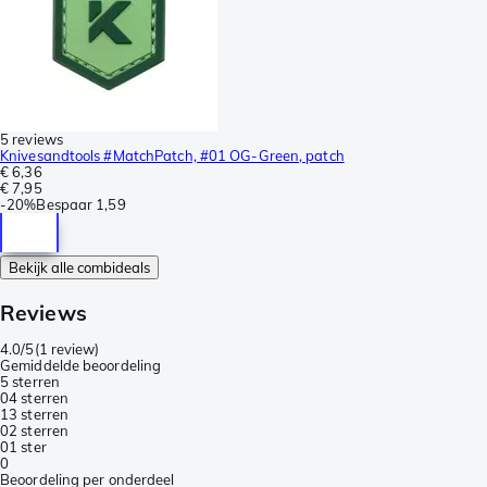
5 reviews
Knivesandtools #MatchPatch, #01 OG-Green, patch
€ 6,36
€ 7,95
-
20%
Bespaar
1,59
Bekijk alle combideals
Reviews
4.0/5
(
1 review
)
Gemiddelde beoordeling
5 sterren
0
4 sterren
1
3 sterren
0
2 sterren
0
1 ster
0
Beoordeling per onderdeel