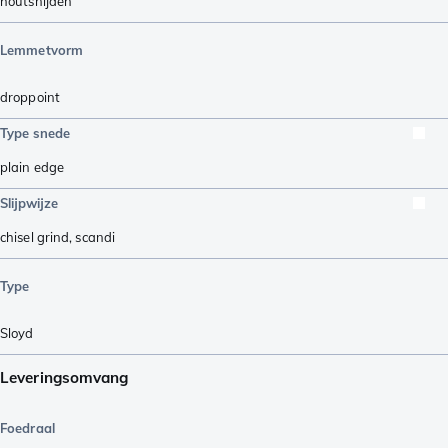
houtsnijden
Lemmetvorm
droppoint
Type snede
plain edge
Slijpwijze
chisel grind
,
scandi
Type
Sloyd
Leveringsomvang
Foedraal