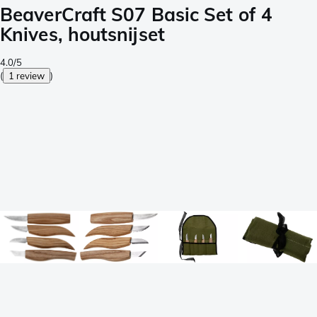
BeaverCraft S07 Basic Set of 4
Knives, houtsnijset
4.0/5
(
1 review
)