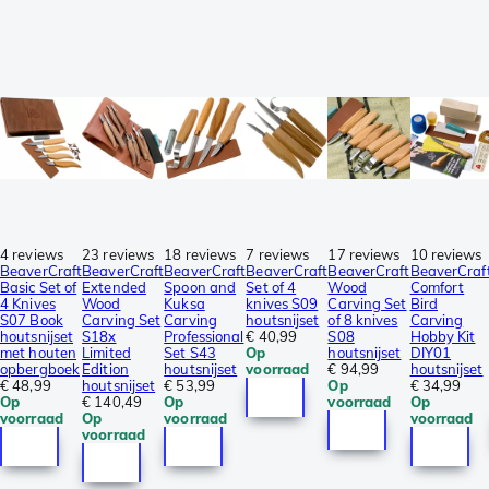
4 reviews
23 reviews
18 reviews
7 reviews
17 reviews
10 reviews
BeaverCraft
BeaverCraft
BeaverCraft
BeaverCraft
BeaverCraft
BeaverCraf
Basic Set of
Extended
Spoon and
Set of 4
Wood
Comfort
4 Knives
Wood
Kuksa
knives S09
Carving Set
Bird
S07 Book
Carving Set
Carving
houtsnijset
of 8 knives
Carving
houtsnijset
S18x
Professional
€ 40,99
S08
Hobby Kit
met houten
Limited
Set S43
Op
houtsnijset
DIY01
opbergboek
Edition
houtsnijset
voorraad
€ 94,99
houtsnijset
€ 48,99
houtsnijset
€ 53,99
Op
€ 34,99
Op
€ 140,49
Op
voorraad
Op
voorraad
Op
voorraad
voorraad
voorraad