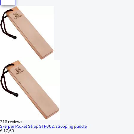
216 reviews
Skerper Pocket Strop STP002, stropping paddle
€ 17,60