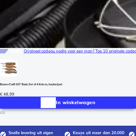
Toplijst
Origineel cadeau nodig voor een man? Top 10 originele cad
BeaverCraft S07 Basic Set of 4 Knives, houtsnijset
€ 48,99
In winkelwagen
Snelle levering uit eigen
Keuze uit meer dan 20.000