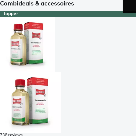
Combideals & accessoires
topper
736 reviews