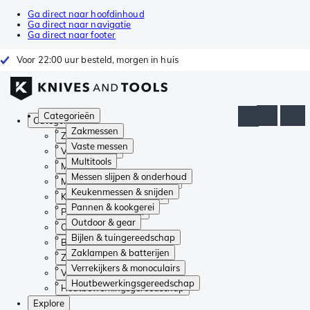
Ga direct naar hoofdinhoud
Ga direct naar navigatie
Ga direct naar footer
Voor 22:00 uur besteld, morgen in huis
Categorieën
Categorieën
Zakmessen
Zakmessen
Vaste messen
Vaste messen
Multitools
Multitools
Messen slijpen & onderhoud
Messen slijpen & onderhoud
Keukenmessen & snijden
Keukenmessen & snijden
Pannen & kookgerei
Pannen & kookgerei
Outdoor & gear
Outdoor & gear
Bijlen & tuingereedschap
Bijlen & tuingereedschap
Zaklampen & batterijen
Zaklampen & batterijen
Verrekijkers & monoculairs
Verrekijkers & monoculairs
Houtbewerkingsgereedschap
Houtbewerkingsgereedschap
Explore