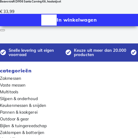
Beavercraft DIY06 Santa Carving Kit, houtsnijset
€ 33,99
In winkelwagen
Snelle levering uit eigen
Keuze uit meer dan 20.000
voorraad
producten
categorieën
Zakmessen
Vaste messen
Multitools
Slijpen & onderhoud
Keukenmessen & snijden
Pannen & kookgerei
Outdoor & gear
Bijlen & tuingereedschap
Zaklampen & batterijen