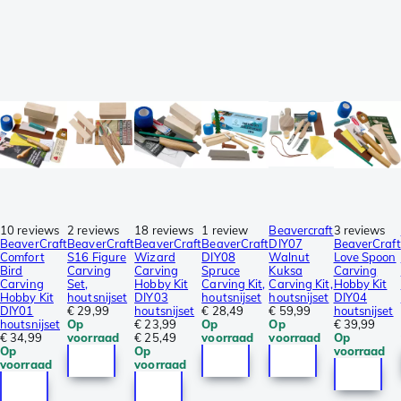
10 reviews
2 reviews
18 reviews
1 review
Beavercraft
3 reviews
BeaverCraft
BeaverCraft
BeaverCraft
BeaverCraft
DIY07
BeaverCraft
Comfort
S16 Figure
Wizard
DIY08
Walnut
Love Spoon
Bird
Carving
Carving
Spruce
Kuksa
Carving
Carving
Set,
Hobby Kit
Carving Kit,
Carving Kit,
Hobby Kit
Hobby Kit
houtsnijset
DIY03
houtsnijset
houtsnijset
DIY04
DIY01
€ 29,99
houtsnijset
€ 28,49
€ 59,99
houtsnijset
houtsnijset
Op
€ 23,99
Op
Op
€ 39,99
€ 34,99
voorraad
€ 25,49
voorraad
voorraad
Op
Op
Op
voorraad
voorraad
voorraad