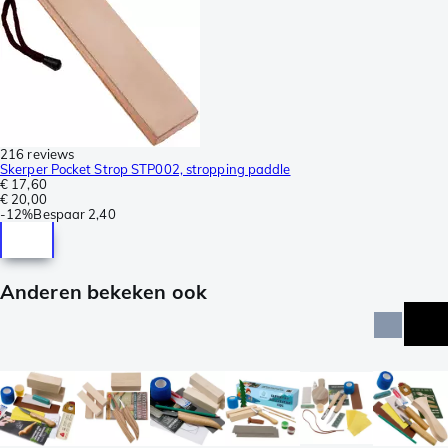
216 reviews
Skerper Pocket Strop STP002, stropping paddle
€ 17,60
€ 20,00
-
12%
Bespaar
2,40
Anderen bekeken ook