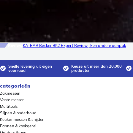
Review
KA-BAR Becker BK2 Expert Review | Een andere aanpak
Snelle levering uit eigen
Keuze uit meer dan 20.000
voorraad
producten
categorieën
Zakmessen
Vaste messen
Multitools
Slijpen & onderhoud
Keukenmessen & snijden
Pannen & kookgerei
Outdoor & gear