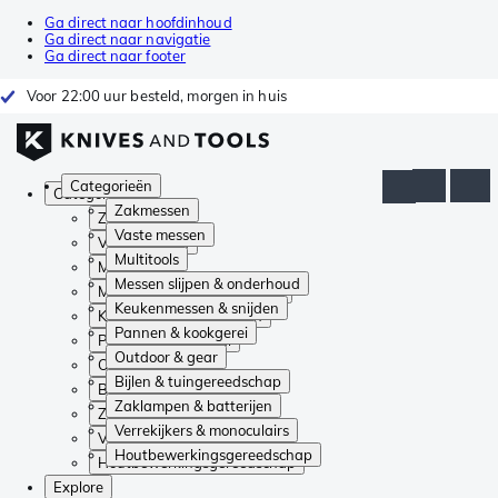
Ga direct naar hoofdinhoud
Ga direct naar navigatie
Ga direct naar footer
Voor 22:00 uur besteld, morgen in huis
Categorieën
Categorieën
Zakmessen
Zakmessen
Vaste messen
Vaste messen
Multitools
Multitools
Messen slijpen & onderhoud
Messen slijpen & onderhoud
Keukenmessen & snijden
Keukenmessen & snijden
Pannen & kookgerei
Pannen & kookgerei
Outdoor & gear
Outdoor & gear
Bijlen & tuingereedschap
Bijlen & tuingereedschap
Zaklampen & batterijen
Zaklampen & batterijen
Verrekijkers & monoculairs
Verrekijkers & monoculairs
Houtbewerkingsgereedschap
Houtbewerkingsgereedschap
Explore