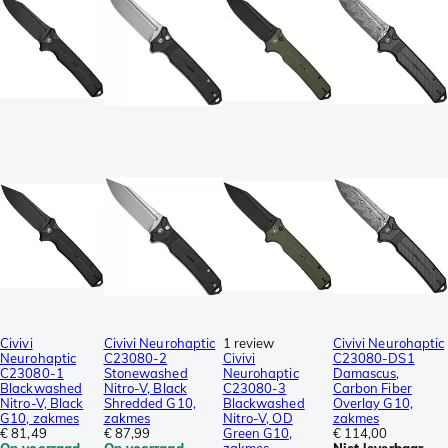
Civivi
Civivi Neurohaptic
1 review
Civivi Neurohaptic
Neurohaptic
C23080-2
Civivi
C23080-DS1
C23080-1
Stonewashed
Neurohaptic
Damascus,
Blackwashed
Nitro-V, Black
C23080-3
Carbon Fiber
Nitro-V, Black
Shredded G10,
Blackwashed
Overlay G10,
G10, zakmes
zakmes
Nitro-V, OD
zakmes
€ 81,49
€ 87,99
Green G10,
€ 114,00