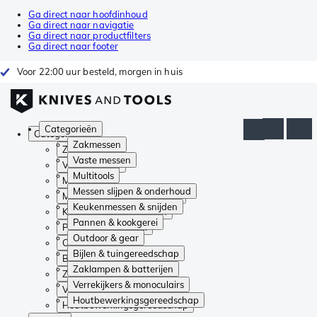
Ga direct naar hoofdinhoud
Ga direct naar navigatie
Ga direct naar productfilters
Ga direct naar footer
Voor 22:00 uur besteld, morgen in huis
Categorieën
Categorieën
Zakmessen
Zakmessen
Vaste messen
Vaste messen
Multitools
Multitools
Messen slijpen & onderhoud
Messen slijpen & onderhoud
Keukenmessen & snijden
Keukenmessen & snijden
Pannen & kookgerei
Pannen & kookgerei
Outdoor & gear
Outdoor & gear
Bijlen & tuingereedschap
Bijlen & tuingereedschap
Zaklampen & batterijen
Zaklampen & batterijen
Verrekijkers & monoculairs
Verrekijkers & monoculairs
Houtbewerkingsgereedschap
Houtbewerkingsgereedschap