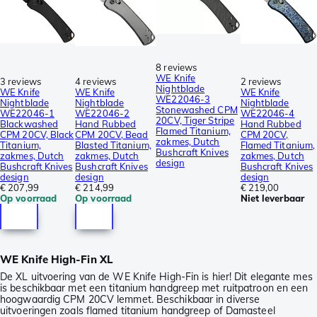
8 reviews
WE Knife
3 reviews
4 reviews
2 reviews
Nightblade
WE Knife
WE Knife
WE Knife
WE22046-3
Nightblade
Nightblade
Nightblade
Stonewashed CPM
WE22046-1
WE22046-2
WE22046-4
20CV, Tiger Stripe
Blackwashed
Hand Rubbed
Hand Rubbed
Flamed Titanium,
CPM 20CV, Black
CPM 20CV, Bead
CPM 20CV,
zakmes, Dutch
Titanium,
Blasted Titanium,
Flamed Titanium,
Bushcraft Knives
zakmes, Dutch
zakmes, Dutch
zakmes, Dutch
design
Bushcraft Knives
Bushcraft Knives
Bushcraft Knives
design
design
design
€ 207,99
€ 214,99
€ 219,00
Op voorraad
Op voorraad
Niet leverbaar
WE Knife High-Fin XL
De XL uitvoering van de WE Knife High-Fin is hier! Dit elegante mes
is beschikbaar met een titanium handgreep met ruitpatroon en een
hoogwaardig CPM 20CV lemmet. Beschikbaar in diverse
uitvoeringen zoals flamed titanium handgreep of Damasteel