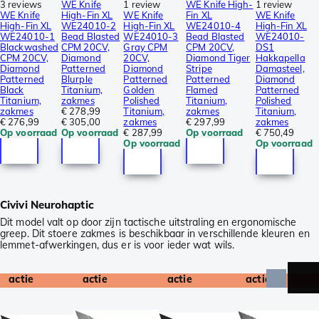
3 reviews
WE Knife
1 review
WE Knife High-
1 review
WE Knife
High-Fin XL
WE Knife
Fin XL
WE Knife
High-Fin XL
WE24010-2
High-Fin XL
WE24010-4
High-Fin XL
WE24010-1
Bead Blasted
WE24010-3
Bead Blasted
WE24010-
Blackwashed
CPM 20CV,
Gray CPM
CPM 20CV,
DS1
CPM 20CV,
Diamond
20CV,
Diamond Tiger
Hakkapella
Diamond
Patterned
Diamond
Stripe
Damasteel,
Patterned
Blurple
Patterned
Patterned
Diamond
Black
Titanium,
Golden
Flamed
Patterned
Titanium,
zakmes
Polished
Titanium,
Polished
zakmes
€ 278,99
Titanium,
zakmes
Titanium,
€ 276,99
€ 305,00
zakmes
€ 297,99
zakmes
Op voorraad
Op voorraad
€ 287,99
Op voorraad
€ 750,49
Op voorraad
Op voorraad
Civivi Neurohaptic
Dit model valt op door zijn tactische uitstraling en ergonomische
greep. Dit stoere zakmes is beschikbaar in verschillende kleuren en
lemmet-afwerkingen, dus er is voor ieder wat wils.
actie
actie
actie
actie