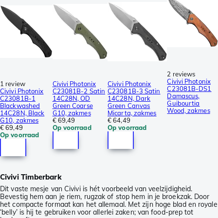
2 reviews
Civivi Photonix
1 review
Civivi Photonix
Civivi Photonix
C23081B-DS1
Civivi Photonix
C23081B-2 Satin
C23081B-3 Satin
Damascus,
C23081B-1
14C28N, OD
14C28N, Dark
Guibourtia
Blackwashed
Green Coarse
Green Canvas
Wood, zakmes
14C28N, Black
G10, zakmes
Micarta, zakmes
G10, zakmes
€ 69,49
€ 64,49
€ 69,49
Op voorraad
Op voorraad
Op voorraad
Civivi Timberbark
Dit vaste mesje van Civivi is hét voorbeeld van veelzijdigheid.
Bevestig hem aan je riem, rugzak of stop hem in je broekzak. Door
het compacte formaat kan het allemaal. Met zijn hoge blad en royale
‘belly’ is hij te gebruiken voor allerlei zaken; van food-prep tot