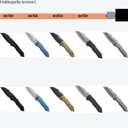
Hakkapella lemmet.
actie
actie
actie
actie
actie