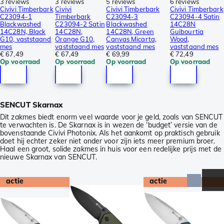
3 reviews
3 reviews
5 reviews
6 reviews
Civivi Timberbark
Civivi
Civivi Timberbark
Civivi Timberbark
C23094-1
Timberbark
C23094-3
C23094-4 Satin
Blackwashed
C23094-2 Satin
Blackwashed
14C28N
14C28N, Black
14C28N,
14C28N, Green
Guibourtia
G10, vaststaand
Orange G10,
Canvas Micarta,
Wood,
mes
vaststaand mes
vaststaand mes
vaststaand mes
€ 67,49
€ 67,49
€ 69,99
€ 72,49
Op voorraad
Op voorraad
Op voorraad
Op voorraad
SENCUT Skarnax
Dit zakmes biedt enorm veel waarde voor je geld, zoals van SENCUT
te verwachten is. De Skarnax is in wezen de ‘budget’ versie van de
bovenstaande Civivi Photonix. Als het aankomt op praktisch gebruik
doet hij echter zeker niet onder voor zijn iets meer premium broer.
Haal een groot, solide zakmes in huis voor een redelijke prijs met de
nieuwe Skarnax van SENCUT.
actie
actie