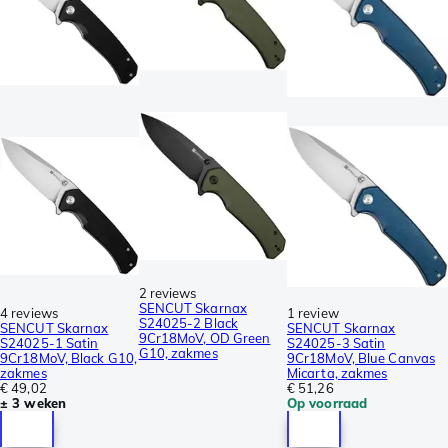
2 reviews
SENCUT Skarnax
4 reviews
1 review
S24025-2 Black
SENCUT Skarnax
SENCUT Skarnax
9Cr18MoV, OD Green
S24025-1 Satin
S24025-3 Satin
G10, zakmes
9Cr18MoV, Black G10,
9Cr18MoV, Blue Canvas
zakmes
Micarta, zakmes
€ 49,02
€ 51,26
± 3 weken
Op voorraad