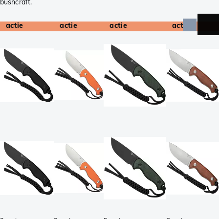
bushcraft.
actie
actie
actie
actie