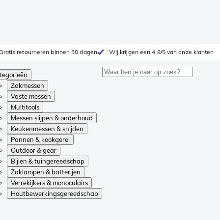
Gratis retourneren binnen 30 dagen
Wij krijgen een 4,8/5 van onze klanten
tegorieën
Zakmessen
Vaste messen
Multitools
Messen slijpen & onderhoud
Keukenmessen & snijden
Pannen & kookgerei
Outdoor & gear
Bijlen & tuingereedschap
Zaklampen & batterijen
Verrekijkers & monoculairs
Houtbewerkingsgereedschap