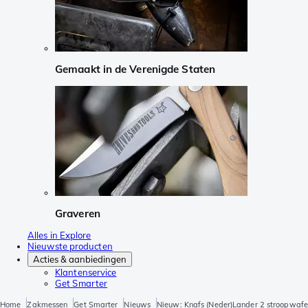
Gemaakt in de Verenigde Staten
Graveren
Alles in Explore
Nieuwste producten
Acties & aanbiedingen
Klantenservice
Get Smarter
Home
Zakmessen
Get Smarter
Nieuws
Nieuw: Knafs (Neder)Lander 2 stroopwafel