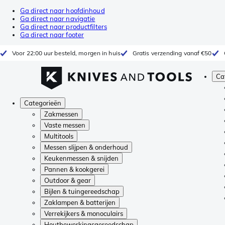
Ga direct naar hoofdinhoud
Ga direct naar navigatie
Ga direct naar productfilters
Ga direct naar footer
Voor 22:00 uur besteld, morgen in huis
Gratis verzending vanaf €50
Ca
Categorieën
Zakmessen
Vaste messen
Multitools
Messen slijpen & onderhoud
Keukenmessen & snijden
Pannen & kookgerei
Outdoor & gear
Bijlen & tuingereedschap
Zaklampen & batterijen
Verrekijkers & monoculairs
Houtbewerkingsgereedschap