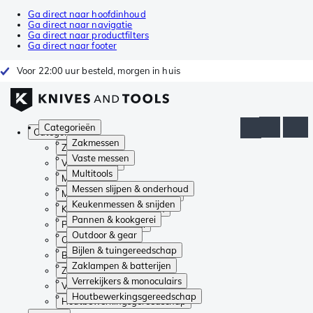
Ga direct naar hoofdinhoud
Ga direct naar navigatie
Ga direct naar productfilters
Ga direct naar footer
Voor 22:00 uur besteld, morgen in huis
Categorieën
Categorieën
Zakmessen
Zakmessen
Vaste messen
Vaste messen
Multitools
Multitools
Messen slijpen & onderhoud
Messen slijpen & onderhoud
Keukenmessen & snijden
Keukenmessen & snijden
Pannen & kookgerei
Pannen & kookgerei
Outdoor & gear
Outdoor & gear
Bijlen & tuingereedschap
Bijlen & tuingereedschap
Zaklampen & batterijen
Zaklampen & batterijen
Verrekijkers & monoculairs
Verrekijkers & monoculairs
Houtbewerkingsgereedschap
Houtbewerkingsgereedschap