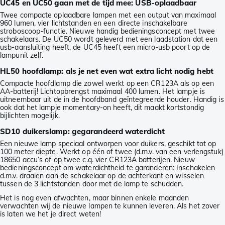
UC45 en UC50 gaan met de tijd mee: USB-oplaadbaar
Twee compacte oplaadbare lampen met een output van maximaal
960 lumen, vier lichtstanden en een directe inschakelbare
stroboscoop-functie. Nieuwe handig bedieningsconcept met twee
schakelaars. De UC50 wordt geleverd met een laadstation dat een
usb-aansluiting heeft, de UC45 heeft een micro-usb poort op de
lampunit zelf.
HL50 hoofdlamp: als je net even wat extra licht nodig hebt
Compacte hoofdlamp die zowel werkt op een CR123A als op een
AA-batterij! Lichtopbrengst maximaal 400 lumen. Het lampje is
uitneembaar uit de in de hoofdband geïntegreerde houder. Handig is
ook dat het lampje momentary-on heeft, dit maakt kortstondig
bijlichten mogelijk.
SD10 duikerslamp: gegarandeerd waterdicht
Een nieuwe lamp speciaal ontworpen voor duikers, geschikt tot op
100 meter diepte. Werkt op één of twee (d.m.v. van een verlengstuk)
18650 accu’s of op twee c.q. vier CR123A batterijen. Nieuw
bedieningsconcept om waterdichtheid te garanderen: Inschakelen
d.m.v. draaien aan de schakelaar op de achterkant en wisselen
tussen de 3 lichtstanden door met de lamp te schudden.
Het is nog even afwachten, maar binnen enkele maanden
verwachten wij de nieuwe lampen te kunnen leveren. Als het zover
is laten we het je direct weten!