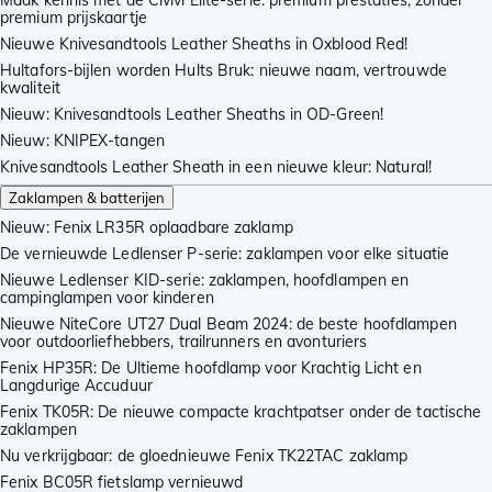
Maak kennis met de Civivi Elite-serie: premium prestaties, zonder
premium prijskaartje
Nieuwe Knivesandtools Leather Sheaths in Oxblood Red!
Hultafors-bijlen worden Hults Bruk: nieuwe naam, vertrouwde
kwaliteit
Nieuw: Knivesandtools Leather Sheaths in OD-Green!
Nieuw: KNIPEX-tangen
Knivesandtools Leather Sheath in een nieuwe kleur: Natural!
Zaklampen & batterijen
Nieuw: Fenix LR35R oplaadbare zaklamp
De vernieuwde Ledlenser P-serie: zaklampen voor elke situatie
Nieuwe Ledlenser KID-serie: zaklampen, hoofdlampen en
campinglampen voor kinderen
Nieuwe NiteCore UT27 Dual Beam 2024: de beste hoofdlampen
voor outdoorliefhebbers, trailrunners en avonturiers
Fenix HP35R: De Ultieme hoofdlamp voor Krachtig Licht en
Langdurige Accuduur
Fenix TK05R: De nieuwe compacte krachtpatser onder de tactische
zaklampen
Nu verkrijgbaar: de gloednieuwe Fenix TK22TAC zaklamp
Fenix BC05R fietslamp vernieuwd