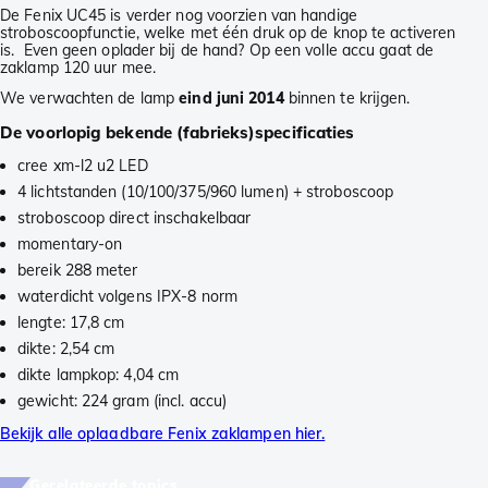
De Fenix UC45 is verder nog voorzien van handige
stroboscoopfunctie, welke met één druk op de knop te activeren
is. Even geen oplader bij de hand? Op een volle accu gaat de
zaklamp 120 uur mee.
We verwachten de lamp
eind juni 2014
binnen te krijgen.
De voorlopig bekende (fabrieks)specificaties
cree xm-l2 u2 LED
4 lichtstanden (10/100/375/960 lumen) + stroboscoop
stroboscoop direct inschakelbaar
momentary-on
bereik 288 meter
waterdicht volgens IPX-8 norm
lengte: 17,8 cm
dikte: 2,54 cm
dikte lampkop: 4,04 cm
gewicht: 224 gram (incl. accu)
Bekijk alle oplaadbare Fenix zaklampen hier.
Gerelateerde topics