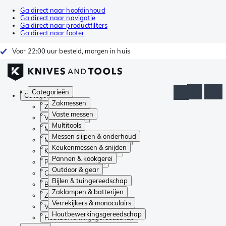
Ga direct naar hoofdinhoud
Ga direct naar navigatie
Ga direct naar productfilters
Ga direct naar footer
Voor 22:00 uur besteld, morgen in huis
Categorieën
Categorieën
Zakmessen
Zakmessen
Vaste messen
Vaste messen
Multitools
Multitools
Messen slijpen & onderhoud
Messen slijpen & onderhoud
Keukenmessen & snijden
Keukenmessen & snijden
Pannen & kookgerei
Pannen & kookgerei
Outdoor & gear
Outdoor & gear
Bijlen & tuingereedschap
Bijlen & tuingereedschap
Zaklampen & batterijen
Zaklampen & batterijen
Verrekijkers & monoculairs
Verrekijkers & monoculairs
Houtbewerkingsgereedschap
Houtbewerkingsgereedschap