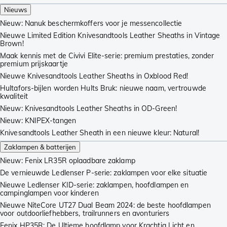
Nieuws
Nieuw: Nanuk beschermkoffers voor je messencollectie
Nieuwe Limited Edition Knivesandtools Leather Sheaths in Vintage
Brown!
Maak kennis met de Civivi Elite-serie: premium prestaties, zonder
premium prijskaartje
Nieuwe Knivesandtools Leather Sheaths in Oxblood Red!
Hultafors-bijlen worden Hults Bruk: nieuwe naam, vertrouwde
kwaliteit
Nieuw: Knivesandtools Leather Sheaths in OD-Green!
Nieuw: KNIPEX-tangen
Knivesandtools Leather Sheath in een nieuwe kleur: Natural!
Zaklampen & batterijen
Nieuw: Fenix LR35R oplaadbare zaklamp
De vernieuwde Ledlenser P-serie: zaklampen voor elke situatie
Nieuwe Ledlenser KID-serie: zaklampen, hoofdlampen en
campinglampen voor kinderen
Nieuwe NiteCore UT27 Dual Beam 2024: de beste hoofdlampen
voor outdoorliefhebbers, trailrunners en avonturiers
Fenix HP35R: De Ultieme hoofdlamp voor Krachtig Licht en