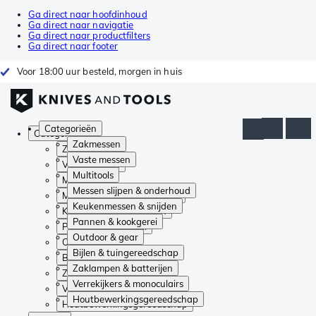
Ga direct naar hoofdinhoud
Ga direct naar navigatie
Ga direct naar productfilters
Ga direct naar footer
Voor 18:00 uur besteld, morgen in huis
Categorieën
Categorieën
Zakmessen
Zakmessen
Vaste messen
Vaste messen
Multitools
Multitools
Messen slijpen & onderhoud
Messen slijpen & onderhoud
Keukenmessen & snijden
Keukenmessen & snijden
Pannen & kookgerei
Pannen & kookgerei
Outdoor & gear
Outdoor & gear
Bijlen & tuingereedschap
Bijlen & tuingereedschap
Zaklampen & batterijen
Zaklampen & batterijen
Verrekijkers & monoculairs
Verrekijkers & monoculairs
Houtbewerkingsgereedschap
Houtbewerkingsgereedschap