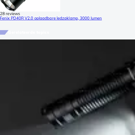
28 reviews
Fenix PD40R V2.0 oplaadbare ledzaklamp, 3000 lumen
Gerelateerde topics