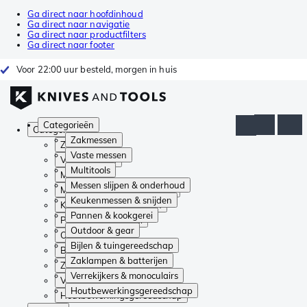
Ga direct naar hoofdinhoud
Ga direct naar navigatie
Ga direct naar productfilters
Ga direct naar footer
Voor 22:00 uur besteld, morgen in huis
Categorieën
Categorieën
Zakmessen
Zakmessen
Vaste messen
Vaste messen
Multitools
Multitools
Messen slijpen & onderhoud
Messen slijpen & onderhoud
Keukenmessen & snijden
Keukenmessen & snijden
Pannen & kookgerei
Pannen & kookgerei
Outdoor & gear
Outdoor & gear
Bijlen & tuingereedschap
Bijlen & tuingereedschap
Zaklampen & batterijen
Zaklampen & batterijen
Verrekijkers & monoculairs
Verrekijkers & monoculairs
Houtbewerkingsgereedschap
Houtbewerkingsgereedschap