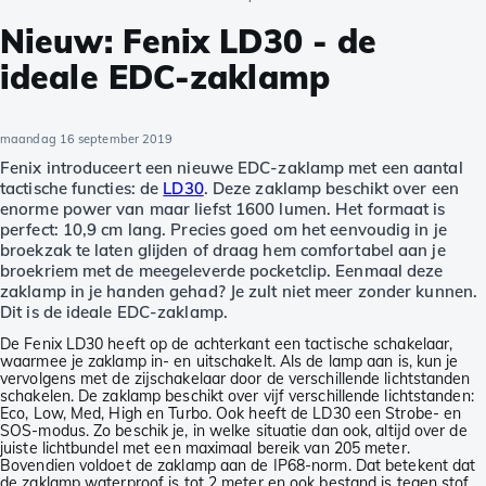
Nieuw: Fenix LD30 - de
ideale EDC-zaklamp
maandag 16 september 2019
Fenix introduceert een nieuwe EDC-zaklamp met een aantal
tactische functies: de
LD30
. Deze zaklamp beschikt over een
enorme power van maar liefst 1600 lumen. Het formaat is
perfect: 10,9 cm lang. Precies goed om het eenvoudig in je
broekzak te laten glijden of draag hem comfortabel aan je
broekriem met de meegeleverde pocketclip. Eenmaal deze
zaklamp in je handen gehad? Je zult niet meer zonder kunnen.
Dit is de ideale EDC-zaklamp.
De Fenix LD30 heeft op de achterkant een tactische schakelaar,
waarmee je zaklamp in- en uitschakelt. Als de lamp aan is, kun je
vervolgens met de zijschakelaar door de verschillende lichtstanden
schakelen. De zaklamp beschikt over vijf verschillende lichtstanden:
Eco, Low, Med, High en Turbo. Ook heeft de LD30 een Strobe- en
SOS-modus. Zo beschik je, in welke situatie dan ook, altijd over de
juiste lichtbundel met een maximaal bereik van 205 meter.
Bovendien voldoet de zaklamp aan de IP68-norm. Dat betekent dat
de zaklamp waterproof is tot 2 meter en ook bestand is tegen stof.