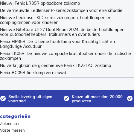
Nieuw: Fenix LR35R oplaadbare zaklamp
De vernieuwde Ledlenser P-serie: zaklampen voor elke situatie
Nieuwe Ledlenser KID-serie: zaklampen, hoofdlampen en
campinglampen voor kinderen
Nieuwe NiteCore UT27 Dual Beam 2024: de beste hoofdlampen
voor outdoorliefhebbers, trailrunners en avonturiers
Fenix HP35R: De Ultieme hoofdlamp voor Krachtig Licht en
Langdurige Accuduur
Fenix TK05R: De nieuwe compacte krachtpatser onder de tactische
zaklampen
Nu verkrijgbaar: de gloednieuwe Fenix TK22TAC zaklamp
Fenix BC05R fietslamp vernieuwd
Snelle levering uit eigen
Keuze uit meer dan 20.000
voorraad
producten
categorieën
Zakmessen
Vaste messen