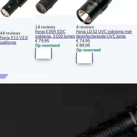
14 reviews
4 reviews
Fenix E35R EDC
Fenix LD32 UVC zaklamp met
44 reviews
zaklamp, 3100 lumen
desinfecterende UVC lamp
Fenix E12 V2.0
€ 79,95
€ 74,95
zaklamp
Op voorraad
€ 89,95
Op voorraad
Gerelateerde topics