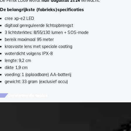
De Fenix LD09 wordt
half augustus 2014
verwacht.
De belangrijkste (fabrieks)specificaties
cree xp-e2 LED
digitaal gereguleerde lichtopbrengst
3 lichtsterktes: 8/55/130 lumen + SOS-mode
bereik maximaal 95 meter
krasvaste lens met speciale coating
waterdicht volgens IPX-8
lengte: 9,2 cm
dikte 1,9 cm
voeding: 1 (oplaadbare) AA-batterij
gewicht: 33 gram (exclusief accu)
Gerelateerde topics