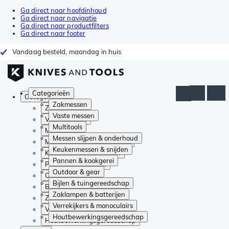
Ga direct naar hoofdinhoud
Ga direct naar navigatie
Ga direct naar productfilters
Ga direct naar footer
Vandaag besteld, maandag in huis
Categorieën
Categorieën
Zakmessen
Zakmessen
Vaste messen
Vaste messen
Multitools
Multitools
Messen slijpen & onderhoud
Messen slijpen & onderhoud
Keukenmessen & snijden
Keukenmessen & snijden
Pannen & kookgerei
Pannen & kookgerei
Outdoor & gear
Outdoor & gear
Bijlen & tuingereedschap
Bijlen & tuingereedschap
Zaklampen & batterijen
Zaklampen & batterijen
Verrekijkers & monoculairs
Verrekijkers & monoculairs
Houtbewerkingsgereedschap
Houtbewerkingsgereedschap