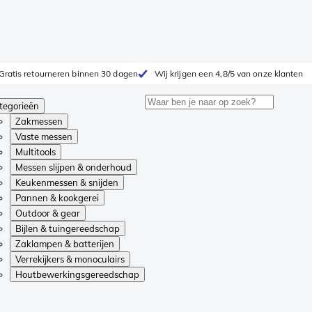
Gratis retourneren binnen 30 dagen
Wij krijgen een 4,8/5 van onze klanten
tegorieën
Zakmessen
Vaste messen
Multitools
Messen slijpen & onderhoud
Keukenmessen & snijden
Pannen & kookgerei
Outdoor & gear
Bijlen & tuingereedschap
Zaklampen & batterijen
Verrekijkers & monoculairs
Houtbewerkingsgereedschap