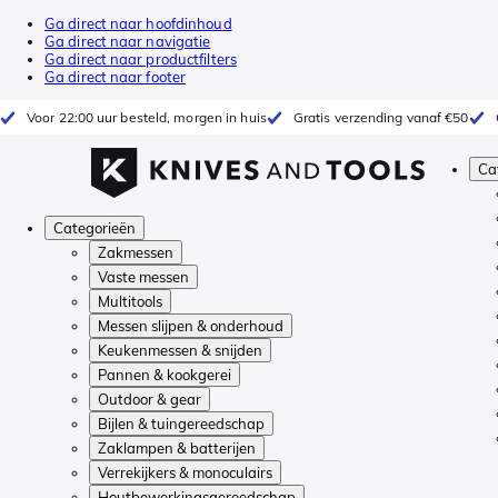
Ga direct naar hoofdinhoud
Ga direct naar navigatie
Ga direct naar productfilters
Ga direct naar footer
Voor 22:00 uur besteld, morgen in huis
Gratis verzending vanaf €50
Ca
Categorieën
Zakmessen
Vaste messen
Multitools
Messen slijpen & onderhoud
Keukenmessen & snijden
Pannen & kookgerei
Outdoor & gear
Bijlen & tuingereedschap
Zaklampen & batterijen
Verrekijkers & monoculairs
Houtbewerkingsgereedschap