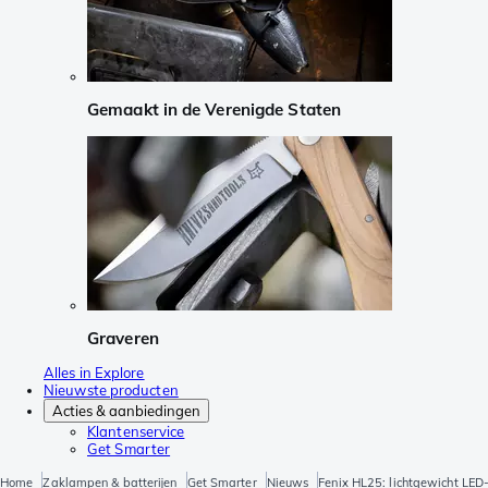
Gemaakt in de Verenigde Staten
Graveren
Alles in Explore
Nieuwste producten
Acties & aanbiedingen
Klantenservice
Get Smarter
Home
Zaklampen & batterijen
Get Smarter
Nieuws
Fenix HL25: lichtgewicht LED