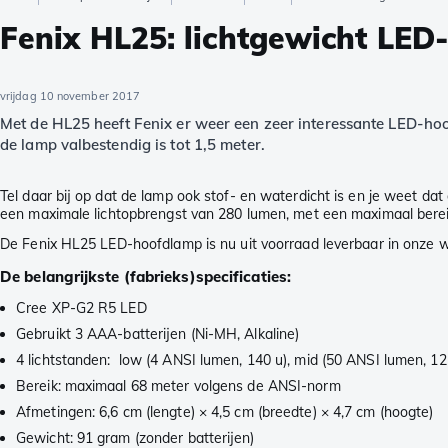
Fenix HL25: lichtgewicht LED
vrijdag 10 november 2017
Met de HL25 heeft Fenix er weer een zeer interessante LED-hoo
de lamp valbestendig is tot 1,5 meter.
Tel daar bij op dat de lamp ook stof- en waterdicht is en je weet da
een maximale lichtopbrengst van 280 lumen, met een maximaal berei
De Fenix HL25 LED-hoofdlamp is nu uit voorraad leverbaar in onze 
De belangrijkste (fabrieks)specificaties:
Cree XP-G2 R5 LED
Gebruikt 3 AAA-batterijen (Ni-MH, Alkaline)
4 lichtstanden: low (4 ANSI lumen, 140 u), mid (50 ANSI lumen, 12 
Bereik: maximaal 68 meter volgens de ANSI-norm
Afmetingen: 6,6 cm (lengte) × 4,5 cm (breedte) × 4,7 cm (hoogte)
Gewicht: 91 gram (zonder batterijen)