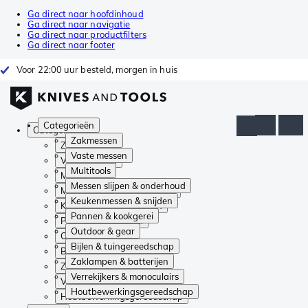
Ga direct naar hoofdinhoud
Ga direct naar navigatie
Ga direct naar productfilters
Ga direct naar footer
Voor 22:00 uur besteld, morgen in huis
Categorieën
Categorieën
Zakmessen
Zakmessen
Vaste messen
Vaste messen
Multitools
Multitools
Messen slijpen & onderhoud
Messen slijpen & onderhoud
Keukenmessen & snijden
Keukenmessen & snijden
Pannen & kookgerei
Pannen & kookgerei
Outdoor & gear
Outdoor & gear
Bijlen & tuingereedschap
Bijlen & tuingereedschap
Zaklampen & batterijen
Zaklampen & batterijen
Verrekijkers & monoculairs
Verrekijkers & monoculairs
Houtbewerkingsgereedschap
Houtbewerkingsgereedschap