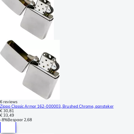
6 reviews
Zippo Classic Armor 162-000003, Brushed Chrome, aansteker
€ 30,81
€ 33,49
-
8%
Bespaar
2,68