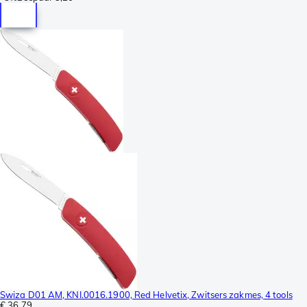
Swiza D01 AM, KNI.0016.1900, Red Helvetix, Zwitsers zakmes, 4 tools
€ 36,79