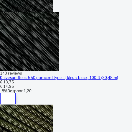
140 reviews
Knivesandtools 550 paracord type III, kleur: black, 100 ft (30,48 m)
€ 13,75
€ 14,95
-
8%
Bespaar
1,20