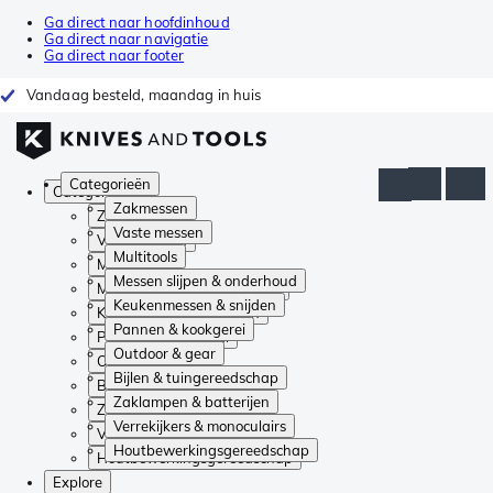
Ga direct naar hoofdinhoud
Ga direct naar navigatie
Ga direct naar footer
Vandaag besteld, maandag in huis
Categorieën
Categorieën
Zakmessen
Zakmessen
Vaste messen
Vaste messen
Multitools
Multitools
Messen slijpen & onderhoud
Messen slijpen & onderhoud
Keukenmessen & snijden
Keukenmessen & snijden
Pannen & kookgerei
Pannen & kookgerei
Outdoor & gear
Outdoor & gear
Bijlen & tuingereedschap
Bijlen & tuingereedschap
Zaklampen & batterijen
Zaklampen & batterijen
Verrekijkers & monoculairs
Verrekijkers & monoculairs
Houtbewerkingsgereedschap
Houtbewerkingsgereedschap
Explore