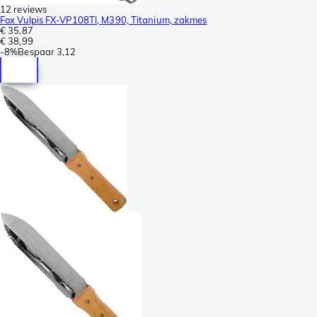
12 reviews
Fox Vulpis FX-VP108TI, M390, Titanium, zakmes
€ 35,87
€ 38,99
-
8%
Bespaar
3,12