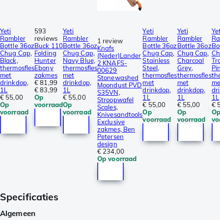
Yeti
593
Yeti
Yeti
Yeti
Yet
Rambler
reviews
Rambler
Rambler
Rambler
Ra
1 review
Bottle 36oz
Buck 110
Bottle 36oz
Bottle 36oz
Bottle 36oz
Bo
Knafs
Chug Cap,
Folding
Chug Cap,
Chug Cap,
Chug Cap,
Ch
(Neder)Lander
Black,
Hunter
Navy Blue,
Stainless
Charcoal
Tr
2 KNAFS-
thermosfles
Ebony
thermosfles
Steel,
Grey,
Pi
00629
met
zakmes
met
thermosfles
thermosfles
th
Stonewashed
drinkdop,
€ 81,99
drinkdop,
met
met
me
Moondust PVD
1L
€ 83,99
1L
drinkdop,
drinkdop,
dr
S35VN,
€ 55,00
Op
€ 55,00
1L
1L
1L
Stroopwafel
Op
voorraad
Op
€ 55,00
€ 55,00
€ 
Scales,
voorraad
voorraad
Op
Op
O
Knivesandtools
voorraad
voorraad
vo
Exclusive
zakmes, Ben
Petersen
design
€ 234,00
Op voorraad
Specificaties
Algemeen