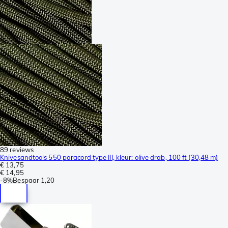
89 reviews
Knivesandtools 550 paracord type III, kleur: olive drab, 100 ft (30,48 m)
€ 13,75
€ 14,95
-
8%
Bespaar
1,20