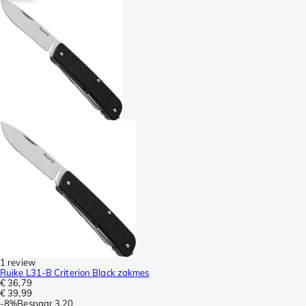
1 review
Ruike L31-B Criterion Black zakmes
€ 36,79
€ 39,99
-
8%
Bespaar
3,20