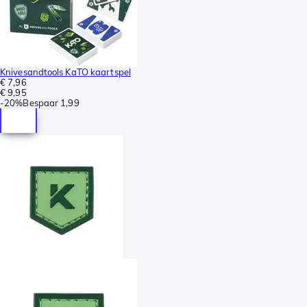
Knivesandtools KaTO kaartspel
€ 7,96
€ 9,95
-
20%
Bespaar
1,99