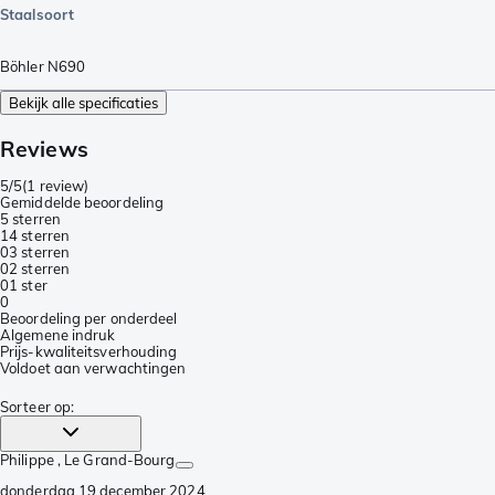
Staalsoort
Böhler N690
Bekijk alle specificaties
Reviews
5/5
(
1 review
)
Gemiddelde beoordeling
5 sterren
1
4 sterren
0
3 sterren
0
2 sterren
0
1 ster
0
Beoordeling per onderdeel
Algemene indruk
Prijs-kwaliteitsverhouding
Voldoet aan verwachtingen
Sorteer op
:
Philippe
, Le Grand-Bourg
donderdag 19 december 2024