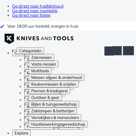
Ga direct naar hoofdinhoud
Ga direct naar navigatie
Ga direct naar footer
Voor 18:00 uur besteld, morgen in huis
Categorieën
Categorieën
Zakmessen
Zakmessen
Vaste messen
Vaste messen
Multitools
Multitools
Messen slijpen & onderhoud
Messen slijpen & onderhoud
Keukenmessen & snijden
Keukenmessen & snijden
Pannen & kookgerei
Pannen & kookgerei
Outdoor & gear
Outdoor & gear
Bijlen & tuingereedschap
Bijlen & tuingereedschap
Zaklampen & batterijen
Zaklampen & batterijen
Verrekijkers & monoculairs
Verrekijkers & monoculairs
Houtbewerkingsgereedschap
Houtbewerkingsgereedschap
Explore