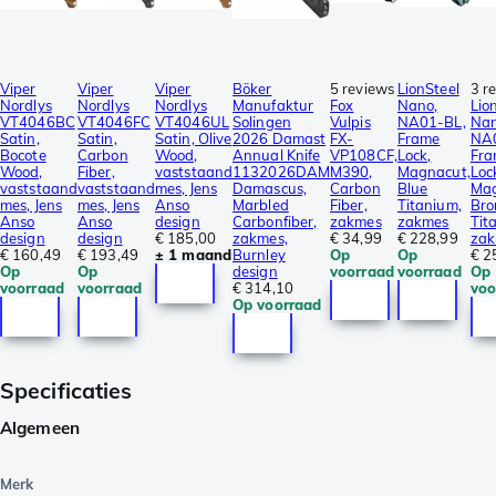
Viper
Viper
Viper
Böker
5 reviews
LionSteel
3 r
Nordlys
Nordlys
Nordlys
Manufaktur
Fox
Nano,
Lio
VT4046BC
VT4046FC
VT4046UL
Solingen
Vulpis
NA01-BL,
Nan
Satin,
Satin,
Satin, Olive
2026 Damast
FX-
Frame
NA
Bocote
Carbon
Wood,
Annual Knife
VP108CF,
Lock,
Fra
Wood,
Fiber,
vaststaand
1132026DAM
M390,
Magnacut,
Loc
vaststaand
vaststaand
mes, Jens
Damascus,
Carbon
Blue
Mag
mes, Jens
mes, Jens
Anso
Marbled
Fiber,
Titanium,
Bro
Anso
Anso
design
Carbonfiber,
zakmes
zakmes
Tit
design
design
€ 185,00
zakmes,
€ 34,99
€ 228,99
za
€ 160,49
€ 193,49
± 1 maand
Burnley
Op
Op
€ 2
Op
Op
design
voorraad
voorraad
Op
voorraad
voorraad
€ 314,10
voo
Op voorraad
Specificaties
Algemeen
Merk