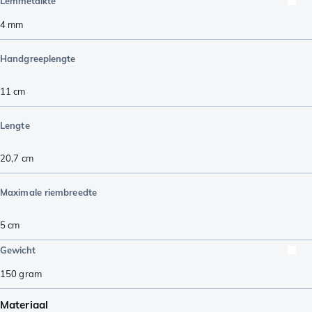
Lemmetdikte
4
mm
Handgreeplengte
11
cm
Lengte
20,7
cm
Maximale riembreedte
5
cm
Gewicht
150
gram
Materiaal