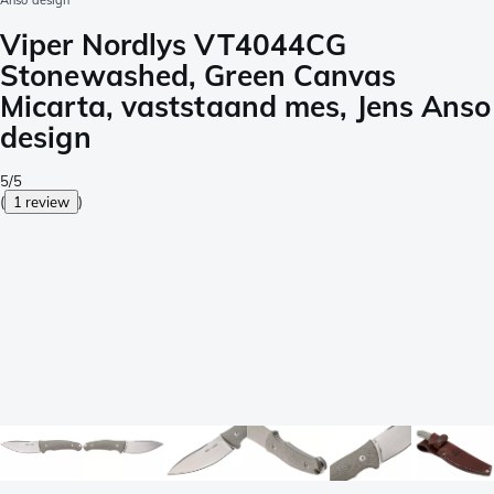
Anso design
Viper Nordlys VT4044CG
Stonewashed, Green Canvas
Micarta, vaststaand mes, Jens Anso
design
5/5
(
1 review
)