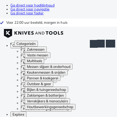
Ga direct naar hoofdinhoud
Ga direct naar navigatie
Ga direct naar footer
Voor 22:00 uur besteld, morgen in huis
Categorieën
Categorieën
Zakmessen
Zakmessen
Vaste messen
Vaste messen
Multitools
Multitools
Messen slijpen & onderhoud
Messen slijpen & onderhoud
Keukenmessen & snijden
Keukenmessen & snijden
Pannen & kookgerei
Pannen & kookgerei
Outdoor & gear
Outdoor & gear
Bijlen & tuingereedschap
Bijlen & tuingereedschap
Zaklampen & batterijen
Zaklampen & batterijen
Verrekijkers & monoculairs
Verrekijkers & monoculairs
Houtbewerkingsgereedschap
Houtbewerkingsgereedschap
Explore