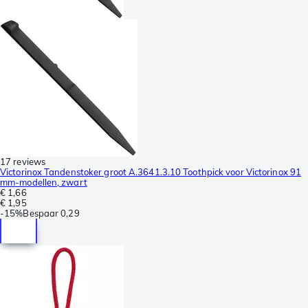
17 reviews
Victorinox Tandenstoker groot A.3641.3.10 Toothpick voor Victorinox 91
mm-modellen, zwart
€ 1,66
€ 1,95
-
15%
Bespaar
0,29