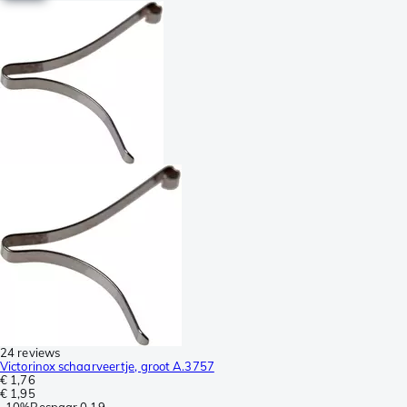
24 reviews
Victorinox schaarveertje, groot A.3757
€ 1,76
€ 1,95
-
10%
Bespaar
0,19