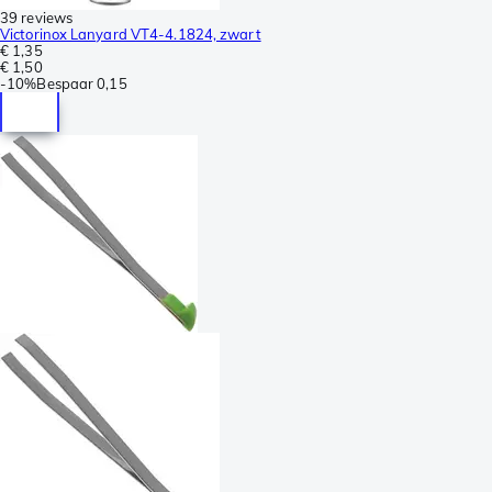
39 reviews
Victorinox Lanyard VT4-4.1824, zwart
€ 1,35
€ 1,50
-
10%
Bespaar
0,15