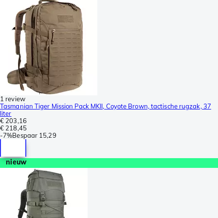
1 review
Tasmanian Tiger Mission Pack MKII, Coyote Brown, tactische rugzak, 37
liter
€ 203,16
€ 218,45
-
7%
Bespaar
15,29
nieuw