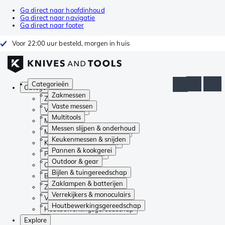
Ga direct naar hoofdinhoud
Ga direct naar navigatie
Ga direct naar footer
Voor 22:00 uur besteld, morgen in huis
Categorieën
Categorieën
Zakmessen
Zakmessen
Vaste messen
Vaste messen
Multitools
Multitools
Messen slijpen & onderhoud
Messen slijpen & onderhoud
Keukenmessen & snijden
Keukenmessen & snijden
Pannen & kookgerei
Pannen & kookgerei
Outdoor & gear
Outdoor & gear
Bijlen & tuingereedschap
Bijlen & tuingereedschap
Zaklampen & batterijen
Zaklampen & batterijen
Verrekijkers & monoculairs
Verrekijkers & monoculairs
Houtbewerkingsgereedschap
Houtbewerkingsgereedschap
Explore