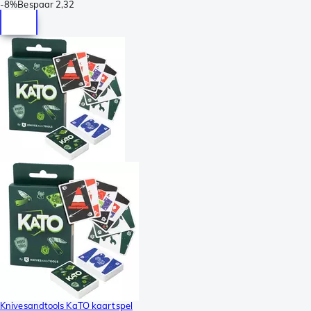
-
8%
Bespaar
2,32
Knivesandtools KaTO kaartspel