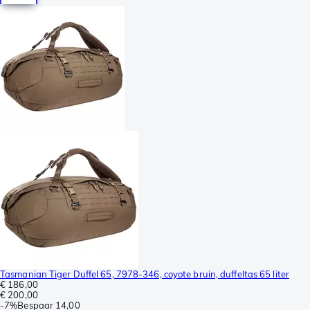
Tasmanian Tiger Duffel 65, 7978-346, coyote bruin, duffeltas 65 liter
€ 186,00
€ 200,00
-
7%
Bespaar
14,00