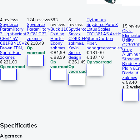
4 reviews
124 reviews
593
8
Flytanium
Spyderco
Spyderco
reviews
reviews
Spyderco Para 3
15 revie
Paramilitary
Paramilitary
Buck 110
Spyderco
Lotus Scales
Civivi
2 Lightweight
2 C81GP2
Folding
Smock
FLY1361AS Arctic
Element
CPM 15V
zakmes
Hunter
C240CFP
Storm Carbon
Utility
C81PBN15V2
€ 218,49
Ebony
zakmes,
Fiber,
C23039
Brown FRN,
Op
zakmes
Kevin
handgreepschalen
Gray
Sprint Run
voorraad
€ 81,99
Smock
€ 181,00
Aluminu
zakmes
€ 83,99
design
€ 187,40
Stonewa
€ 221,00
Op
€ 261,49
Op voorraad
Blade Ho
Op voorraad
voorraad
Op
Plain 6Cr
voorraad
Blade util
zakmes
€ 53,40
± 2 wek
Specificaties
Algemeen