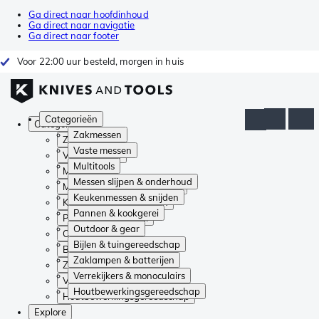
Ga direct naar hoofdinhoud
Ga direct naar navigatie
Ga direct naar footer
Voor 22:00 uur besteld, morgen in huis
Categorieën
Categorieën
Zakmessen
Zakmessen
Vaste messen
Vaste messen
Multitools
Multitools
Messen slijpen & onderhoud
Messen slijpen & onderhoud
Keukenmessen & snijden
Keukenmessen & snijden
Pannen & kookgerei
Pannen & kookgerei
Outdoor & gear
Outdoor & gear
Bijlen & tuingereedschap
Bijlen & tuingereedschap
Zaklampen & batterijen
Zaklampen & batterijen
Verrekijkers & monoculairs
Verrekijkers & monoculairs
Houtbewerkingsgereedschap
Houtbewerkingsgereedschap
Explore