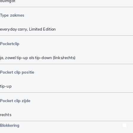
duimgat
Type zakmes
everyday carry
,
Limited Edition
Pocketclip
ja, zowel tip-up als tip-down (links/rechts)
Pocket clip positie
tip-up
Pocket clip zijde
rechts
Blokkering