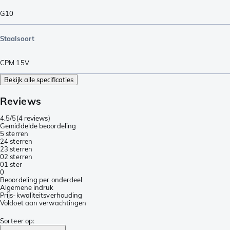
G10
Staalsoort
CPM 15V
Bekijk alle specificaties
Reviews
4.5/5
(
4 reviews
)
Gemiddelde beoordeling
5 sterren
2
4 sterren
2
3 sterren
0
2 sterren
0
1 ster
0
Beoordeling per onderdeel
Algemene indruk
Prijs-kwaliteitsverhouding
Voldoet aan verwachtingen
Sorteer op
: