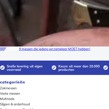
Toplijst
9 messen die iedere verzamelaar MOET hebben!
Snelle levering uit eigen
Keuze uit meer dan 20.000
voorraad
producten
categorieën
Zakmessen
Vaste messen
Multitools
Slijpen & onderhoud