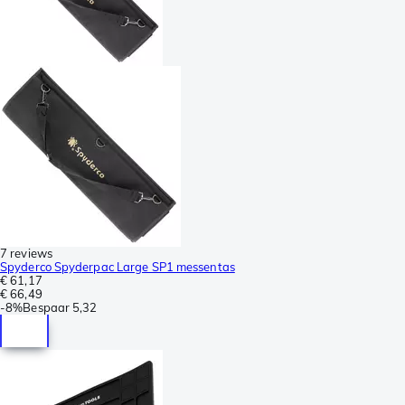
7 reviews
Spyderco Spyderpac Large SP1 messentas
€ 61,17
€ 66,49
-
8%
Bespaar
5,32