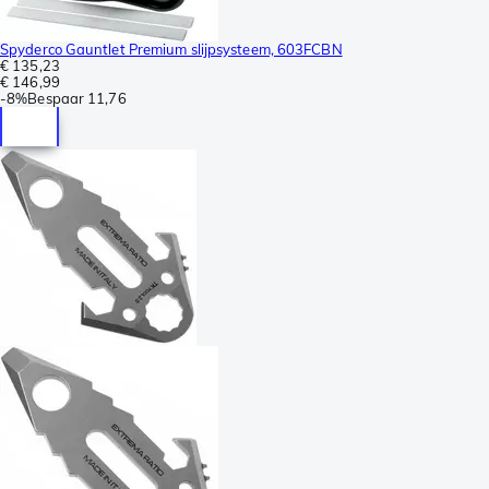
Spyderco Gauntlet Premium slijpsysteem, 603FCBN
€ 135,23
€ 146,99
-
8%
Bespaar
11,76