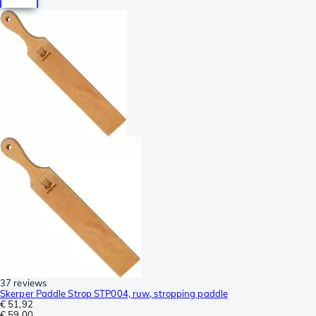
37 reviews
Skerper Paddle Strop STP004, ruw, stropping paddle
€ 51,92
€ 59,00