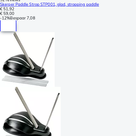
Skerper Paddle Strop STP001, glad, stropping paddle
€ 51,92
€ 59,00
-
12%
Bespaar
7,08