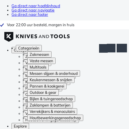
Ga direct naar hoofdinhoud
Ga direct naar navigatie
Ga direct naar footer
Voor 22:00 uur besteld, morgen in huis
Categorieën
Categorieën
Zakmessen
Zakmessen
Vaste messen
Vaste messen
Multitools
Multitools
Messen slijpen & onderhoud
Messen slijpen & onderhoud
Keukenmessen & snijden
Keukenmessen & snijden
Pannen & kookgerei
Pannen & kookgerei
Outdoor & gear
Outdoor & gear
Bijlen & tuingereedschap
Bijlen & tuingereedschap
Zaklampen & batterijen
Zaklampen & batterijen
Verrekijkers & monoculairs
Verrekijkers & monoculairs
Houtbewerkingsgereedschap
Houtbewerkingsgereedschap
Explore