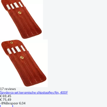
17 reviews
Spyderco set keramische slijpstaafjes fijn, 400F
€ 69,45
€ 75,49
-
8%
Bespaar
6,04