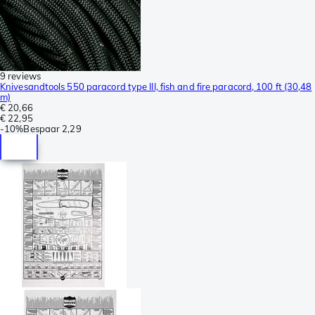
9 reviews
Knivesandtools 550 paracord type III, fish and fire paracord, 100 ft (30,48
m)
€ 20,66
€ 22,95
-
10%
Bespaar
2,29