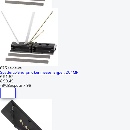
675 reviews
Spyderco Sharpmaker messenslijper, 204MF
€ 91,53
€ 99,49
-
8%
Bespaar
7,96