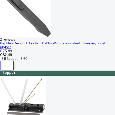
2 reviews
Big Idea Design Ti Pry Bar TI-PB-SW Stonewashed Titanium, fidget
prybar
€ 75,89
€ 82,49
-
8%
Bespaar
6,60
topper