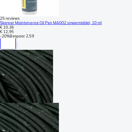
25 reviews
Skerper Maintenance Oil Pen MA002 smeermiddel, 10 ml
€ 10,36
€ 12,95
-
20%
Bespaar
2,59