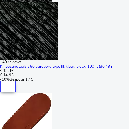
140 reviews
Knivesandtools 550 paracord type III, kleur: black, 100 ft (30,48 m)
€ 13,46
€ 14,95
-
10%
Bespaar
1,49