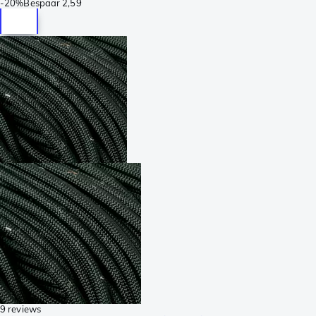
-
20%
Bespaar
2,59
9 reviews