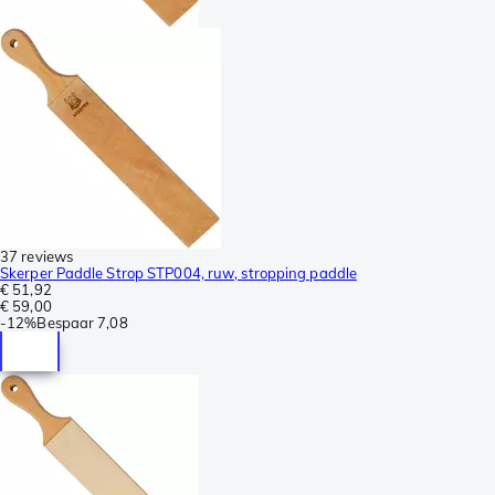
37 reviews
Skerper Paddle Strop STP004, ruw, stropping paddle
€ 51,92
€ 59,00
-
12%
Bespaar
7,08