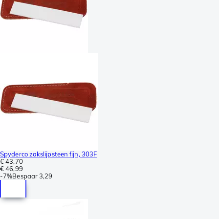
Spyderco zakslijpsteen fijn, 303F
€ 43,70
€ 46,99
-
7%
Bespaar
3,29