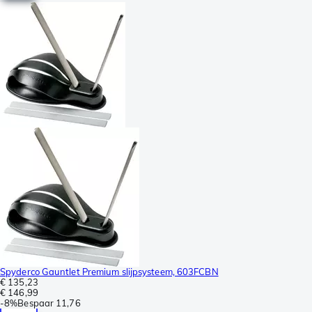
Spyderco Gauntlet Premium slijpsysteem, 603FCBN
€ 135,23
€ 146,99
-
8%
Bespaar
11,76