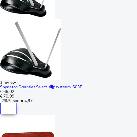
1 review
Spyderco Gauntlet Select slijpsysteem, 603F
€ 66,02
€ 70,99
-
7%
Bespaar
4,97