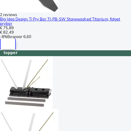
2 reviews
Big Idea Design Ti Pry Bar TI-PB-SW Stonewashed Titanium, fidget
prybar
€ 75,89
€ 82,49
-
8%
Bespaar
6,60
topper