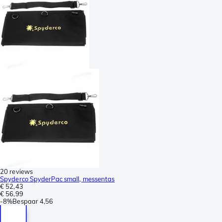
20 reviews
Spyderco SpyderPac small, messentas
€ 52,43
€ 56,99
-
8%
Bespaar
4,56