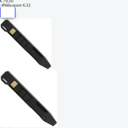
€ 79,00
-
8%
Bespaar
6,32