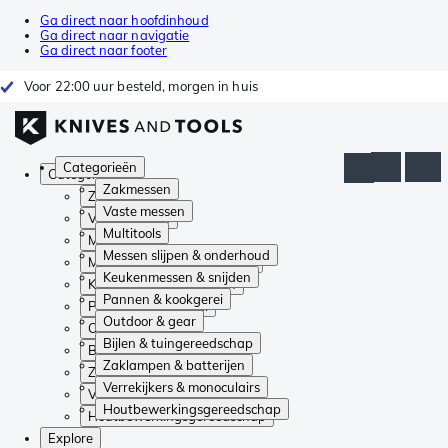
Ga direct naar hoofdinhoud
Ga direct naar navigatie
Ga direct naar footer
Voor 22:00 uur besteld, morgen in huis
Categorieën
Categorieën
Zakmessen
Zakmessen
Vaste messen
Vaste messen
Multitools
Multitools
Messen slijpen & onderhoud
Messen slijpen & onderhoud
Keukenmessen & snijden
Keukenmessen & snijden
Pannen & kookgerei
Pannen & kookgerei
Outdoor & gear
Outdoor & gear
Bijlen & tuingereedschap
Bijlen & tuingereedschap
Zaklampen & batterijen
Zaklampen & batterijen
Verrekijkers & monoculairs
Verrekijkers & monoculairs
Houtbewerkingsgereedschap
Houtbewerkingsgereedschap
Explore