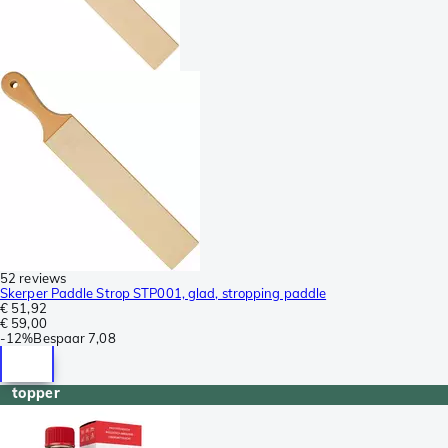
52 reviews
Skerper Paddle Strop STP001, glad, stropping paddle
€ 51,92
€ 59,00
-
12%
Bespaar
7,08
topper