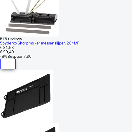
675 reviews
Spyderco Sharpmaker messenslijper, 204MF
€ 91,53
€ 99,49
-
8%
Bespaar
7,96