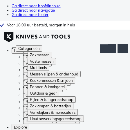
Ga direct naar hoofdinhoud
Ga direct naar navigatie
Ga direct naar footer
Voor 18:00 uur besteld, morgen in huis
Categorieën
Categorieën
Zakmessen
Zakmessen
Vaste messen
Vaste messen
Multitools
Multitools
Messen slijpen & onderhoud
Messen slijpen & onderhoud
Keukenmessen & snijden
Keukenmessen & snijden
Pannen & kookgerei
Pannen & kookgerei
Outdoor & gear
Outdoor & gear
Bijlen & tuingereedschap
Bijlen & tuingereedschap
Zaklampen & batterijen
Zaklampen & batterijen
Verrekijkers & monoculairs
Verrekijkers & monoculairs
Houtbewerkingsgereedschap
Houtbewerkingsgereedschap
Explore