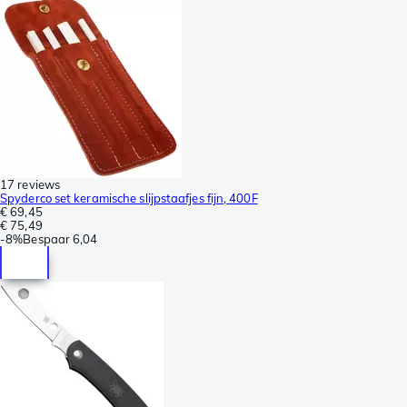
17 reviews
Spyderco set keramische slijpstaafjes fijn, 400F
€ 69,45
€ 75,49
-
8%
Bespaar
6,04