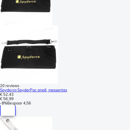
20 reviews
Spyderco SpyderPac small, messentas
€ 52,43
€ 56,99
-
8%
Bespaar
4,56