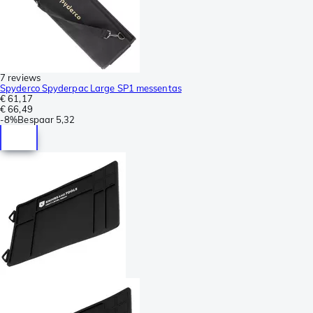
7 reviews
Spyderco Spyderpac Large SP1 messentas
€ 61,17
€ 66,49
-
8%
Bespaar
5,32