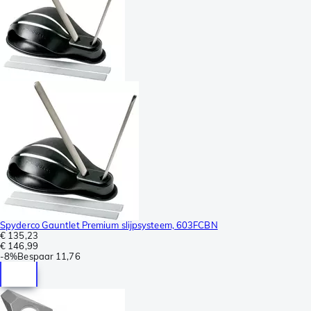
Spyderco Gauntlet Premium slijpsysteem, 603FCBN
€ 135,23
€ 146,99
-
8%
Bespaar
11,76