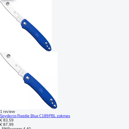
1 review
Spyderco Roadie Blue C189PBL zakmes
€ 83,59
€ 87,99
-
5%
Bespaar
4,40