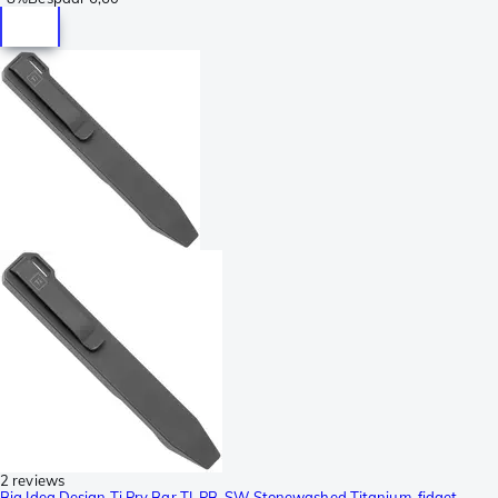
2 reviews
Big Idea Design Ti Pry Bar TI-PB-SW Stonewashed Titanium, fidget