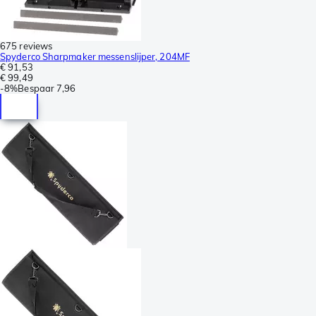
675 reviews
Spyderco Sharpmaker messenslijper, 204MF
€ 91,53
€ 99,49
-
8%
Bespaar
7,96