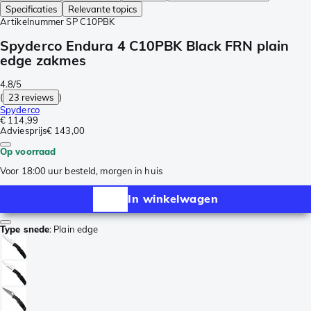
Specificaties
Relevante topics
Artikelnummer
SP C10PBK
Spyderco Endura 4 C10PBK Black FRN plain
edge zakmes
4.8/5
(
23 reviews
)
Spyderco
€ 114,99
Adviesprijs
€ 143,00
Op voorraad
Voor 18:00 uur besteld, morgen in huis
In winkelwagen
Type snede
:
Plain edge