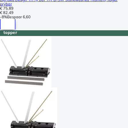
prybar
€ 75,89
€ 82,49
-
8%
Bespaar
6,60
topper