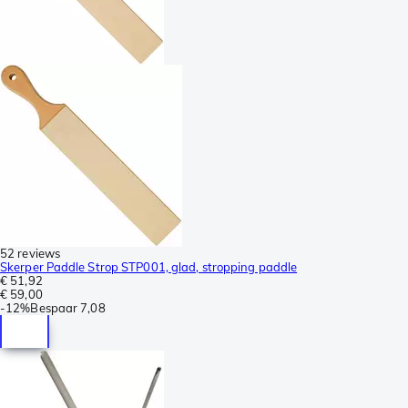
52 reviews
Skerper Paddle Strop STP001, glad, stropping paddle
€ 51,92
€ 59,00
-
12%
Bespaar
7,08