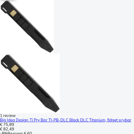
1 review
Big Idea Design Ti Pry Bar TI-PB-DLC Black DLC Titanium, fidget prybar
€ 75,89
€ 82,49
-
8%
Bespaar
6,60