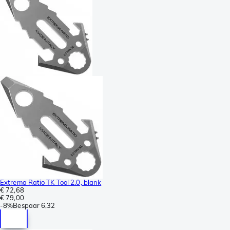
Extrema Ratio TK Tool 2.0, blank
€ 72,68
€ 79,00
-
8%
Bespaar
6,32