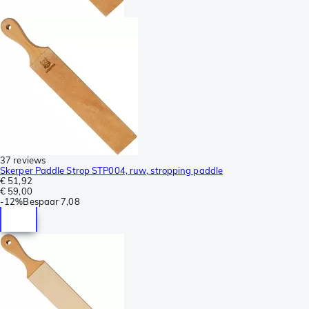
37 reviews
Skerper Paddle Strop STP004, ruw, stropping paddle
€ 51,92
€ 59,00
-
12%
Bespaar
7,08