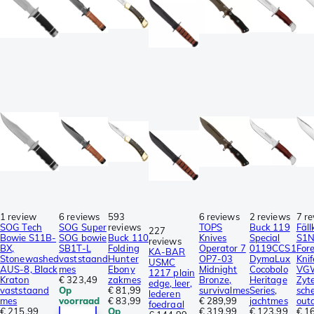
1 review
6 reviews
593
6 reviews
2 reviews
7 r
SOG Tech
SOG Super
reviews
TOPS
Buck 119
Fäll
227
Bowie S11B-
SOG bowie
Buck 110
Knives
Special
S1
reviews
BX,
SB1T-L
Folding
Operator 7
0119CCS1
Fore
KA-BAR
Stonewashed
vaststaand
Hunter
OP7-03
DymaLux
Knif
USMC
AUS-8, Black
mes
Ebony
Midnight
Cocobolo
VG
1217 plain
Kraton
€ 323,49
zakmes
Bronze,
Heritage
Zyte
edge, leer,
vaststaand
Op
€ 81,99
survivalmes
Series,
sch
lederen
mes
voorraad
€ 83,99
€ 289,99
jachtmes
out
foedraal
€ 215,99
Op
€ 319,99
€ 123,99
€ 1