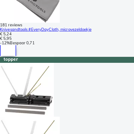
181 reviews
Knivesandtools #EveryDayCloth, microvezeldoekje
€ 5,24
€ 5,95
-
12%
Bespaar
0,71
topper