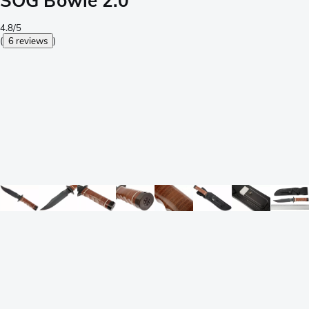
SOG Bowie 2.0
4.8/5
(
6 reviews
)