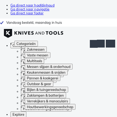
Ga direct naar hoofdinhoud
Ga direct naar navigatie
Ga direct naar footer
Vandaag besteld, maandag in huis
Categorieën
Categorieën
Zakmessen
Zakmessen
Vaste messen
Vaste messen
Multitools
Multitools
Messen slijpen & onderhoud
Messen slijpen & onderhoud
Keukenmessen & snijden
Keukenmessen & snijden
Pannen & kookgerei
Pannen & kookgerei
Outdoor & gear
Outdoor & gear
Bijlen & tuingereedschap
Bijlen & tuingereedschap
Zaklampen & batterijen
Zaklampen & batterijen
Verrekijkers & monoculairs
Verrekijkers & monoculairs
Houtbewerkingsgereedschap
Houtbewerkingsgereedschap
Explore