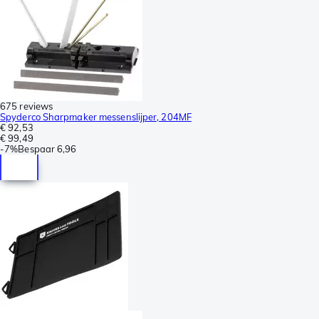
675 reviews
Spyderco Sharpmaker messenslijper, 204MF
€ 92,53
€ 99,49
-
7%
Bespaar
6,96