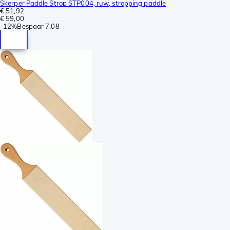
Skerper Paddle Strop STP004, ruw, stropping paddle
€ 51,92
€ 59,00
-
12%
Bespaar
7,08