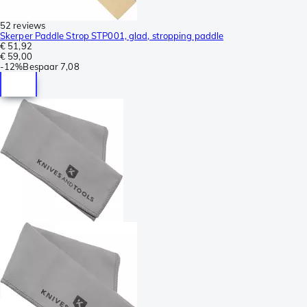
52 reviews
Skerper Paddle Strop STP001, glad, stropping paddle
€ 51,92
€ 59,00
-
12%
Bespaar
7,08