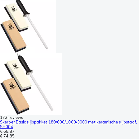
172 reviews
Skerper Basic slijppakket 180/600/1000/3000 met keramische slijpstaaf,
SH004
€ 65,87
€ 74,85