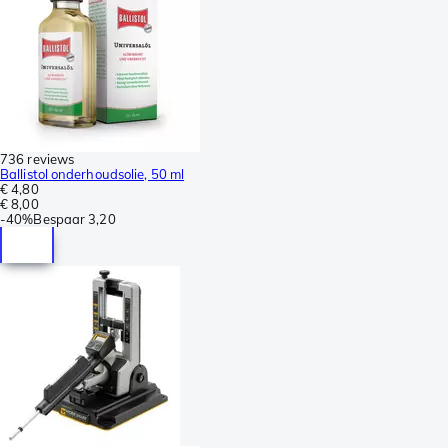
736 reviews
Ballistol onderhoudsolie, 50 ml
€ 4,80
€ 8,00
-
40%
Bespaar
3,20