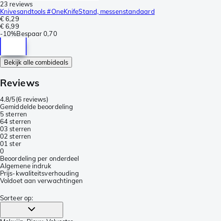
23 reviews
Knivesandtools #OneKnifeStand, messenstandaard
€ 6,29
€ 6,99
-
10%
Bespaar
0,70
Bekijk alle combideals
Reviews
4.8/5
(
6 reviews
)
Gemiddelde beoordeling
5 sterren
6
4 sterren
0
3 sterren
0
2 sterren
0
1 ster
0
Beoordeling per onderdeel
Algemene indruk
Prijs-kwaliteitsverhouding
Voldoet aan verwachtingen
Sorteer op
: