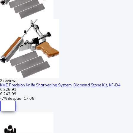
2 reviews
KME Precision Knife Sharpening System, Diamond Stone Kit, KF-D4
€ 226,91
€ 243,99
-
7%
Bespaar
17,08