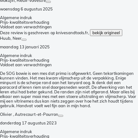
Mokujin
, Rieux-Volvestre
woensdag 6 augustus 2025
Algemene indruk
Prijs-kwaliteitsverhouding
Voldoet aan verwachtingen
Deze review is geschreven op knivesandtools.fr,
bekijk origineel
Huub
, Neer
maandag 13 januari 2025
Algemene indruk
Prijs-kwaliteitsverhouding
Voldoet aan verwachtingen
De SOG bowie is een mes dat prima is afgewerkt. Geen tekortkomingen
kunnen vinden. Het mes kwam vlijmscherp uit de verpakking. Enige
minpunt is de scherpe rand aan het lanyard oog. Ik denk dat een
paracord of leren riem snel doorgesneden wordt. De afwerking van het
leren etui had beter gekund. De randen zijn niet afgerond. Maar alles bij
elkaar een super mooi mes met een stoere uitstraling en vlijmscherp. Voor
mij een vitrinemes dus kan niets zeggen over hoe het zich houdt tijdens
gebruik. Handvat voelt wel fijn aan in mijn hand.
Olivier
, Autrecourt-et-Pourron
donderdag 17 augustus 2023
Algemene indruk
Prijs-kwaliteitsverhouding