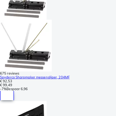
675 reviews
Spyderco Sharpmaker messenslijper, 204MF
€ 92,53
€ 99,49
-
7%
Bespaar
6,96