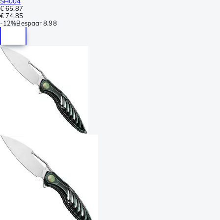
SH004
€ 65,87
€ 74,85
-
12%
Bespaar
8,98