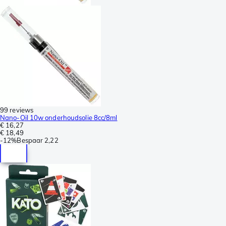
99 reviews
Nano-Oil 10w onderhoudsolie 8cc/8ml
€ 16,27
€ 18,49
-
12%
Bespaar
2,22