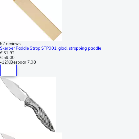
52 reviews
Skerper Paddle Strop STP001, glad, stropping paddle
€ 51,92
€ 59,00
-
12%
Bespaar
7,08