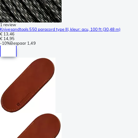
1 review
Knivesandtools 550 paracord type III, kleur: acu, 100 ft (30,48 m)
€ 13,46
€ 14,95
-
10%
Bespaar
1,49