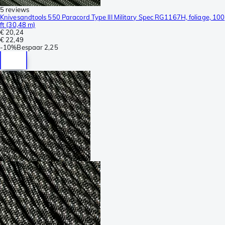
5 reviews
Knivesandtools 550 Paracord Type III Military Spec RG1167H, foliage, 100
ft (30,48 m)
€ 20,24
€ 22,49
-
10%
Bespaar
2,25