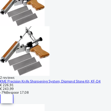
2 reviews
KME Precision Knife Sharpening System, Diamond Stone Kit, KF-D4
€ 226,91
€ 243,99
-
7%
Bespaar
17,08