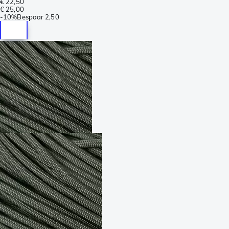
€ 22,50
€ 25,00
-
10%
Bespaar
2,50