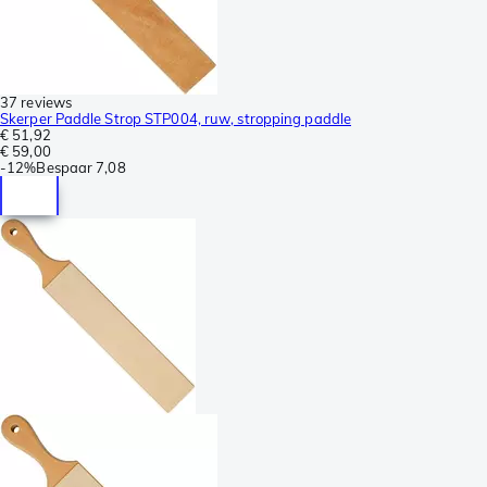
37 reviews
Skerper Paddle Strop STP004, ruw, stropping paddle
€ 51,92
€ 59,00
-
12%
Bespaar
7,08