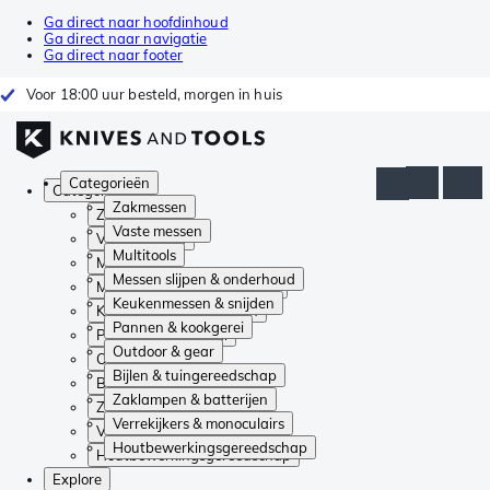
Ga direct naar hoofdinhoud
Ga direct naar navigatie
Ga direct naar footer
Voor 18:00 uur besteld, morgen in huis
Categorieën
Categorieën
Zakmessen
Zakmessen
Vaste messen
Vaste messen
Multitools
Multitools
Messen slijpen & onderhoud
Messen slijpen & onderhoud
Keukenmessen & snijden
Keukenmessen & snijden
Pannen & kookgerei
Pannen & kookgerei
Outdoor & gear
Outdoor & gear
Bijlen & tuingereedschap
Bijlen & tuingereedschap
Zaklampen & batterijen
Zaklampen & batterijen
Verrekijkers & monoculairs
Verrekijkers & monoculairs
Houtbewerkingsgereedschap
Houtbewerkingsgereedschap
Explore