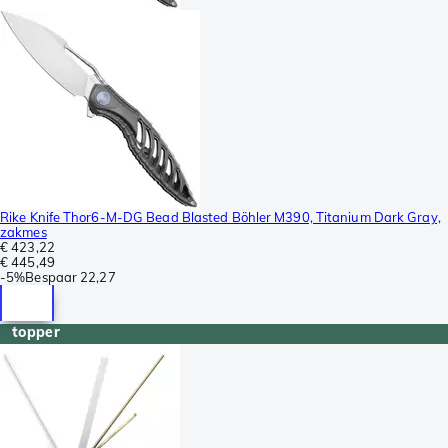
Rike Knife Thor6-M-DG Bead Blasted Böhler M390, Titanium Dark Gray,
zakmes
€ 423,22
€ 445,49
-
5%
Bespaar
22,27
topper