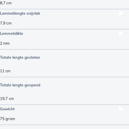
8,7
cm
Lemmetlengte snijvlak
7,9
cm
Lemmetdikte
2
mm
Totale lengte gesloten
11
cm
Totale lengte geopend
19,7
cm
Gewicht
75
gram