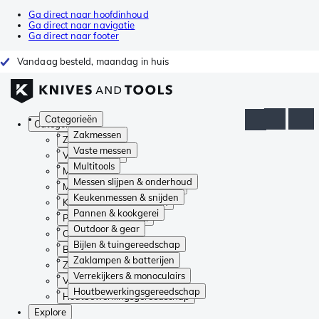
Ga direct naar hoofdinhoud
Ga direct naar navigatie
Ga direct naar footer
Vandaag besteld, maandag in huis
Categorieën
Categorieën
Zakmessen
Zakmessen
Vaste messen
Vaste messen
Multitools
Multitools
Messen slijpen & onderhoud
Messen slijpen & onderhoud
Keukenmessen & snijden
Keukenmessen & snijden
Pannen & kookgerei
Pannen & kookgerei
Outdoor & gear
Outdoor & gear
Bijlen & tuingereedschap
Bijlen & tuingereedschap
Zaklampen & batterijen
Zaklampen & batterijen
Verrekijkers & monoculairs
Verrekijkers & monoculairs
Houtbewerkingsgereedschap
Houtbewerkingsgereedschap
Explore