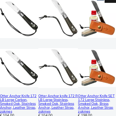
Otter Anchor Knife 172
Otter Anchor knife 172 R
Otter Anchor Knife SET
LB Large Carbon,
LB Large Stainless,
172 Large Stainless,
Smoked Oak, Stainless
Smoked Oak, Stainless
Smoked Oak, Brass
Anchor, Leather Strap,
Anchor, Leather Strap,
Anchor, Leather Strap
zakmes
zakmes
zakmes
€ 104,00
€ 104,00
€ 198,00