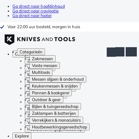
Ga direct naar hoofdinhoud
Ga direct naar navigatie
Ga direct naar footer
Voor 22:00 uur besteld, morgen in huis
Categorieën
Categorieën
Zakmessen
Zakmessen
Vaste messen
Vaste messen
Multitools
Multitools
Messen slijpen & onderhoud
Messen slijpen & onderhoud
Keukenmessen & snijden
Keukenmessen & snijden
Pannen & kookgerei
Pannen & kookgerei
Outdoor & gear
Outdoor & gear
Bijlen & tuingereedschap
Bijlen & tuingereedschap
Zaklampen & batterijen
Zaklampen & batterijen
Verrekijkers & monoculairs
Verrekijkers & monoculairs
Houtbewerkingsgereedschap
Houtbewerkingsgereedschap
Explore