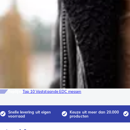
Toplijst
Top 10 Vaststaande EDC messen
Snelle levering uit eigen
Keuze uit meer dan 20.000
voorraad
producten