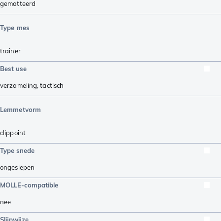
gematteerd
Type mes
trainer
Best use
verzameling
,
tactisch
Lemmetvorm
clippoint
Type snede
ongeslepen
MOLLE-compatible
nee
Slijpwijze