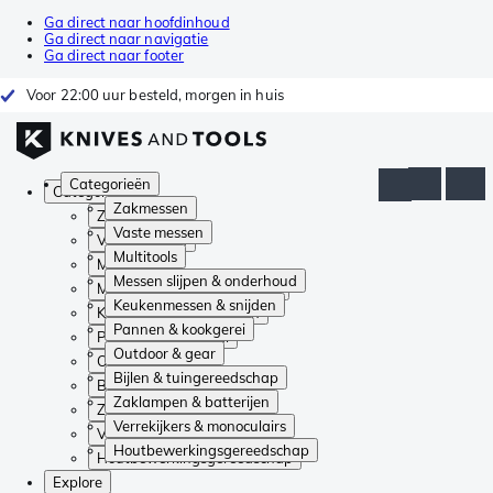
Ga direct naar hoofdinhoud
Ga direct naar navigatie
Ga direct naar footer
Voor 22:00 uur besteld, morgen in huis
Categorieën
Categorieën
Zakmessen
Zakmessen
Vaste messen
Vaste messen
Multitools
Multitools
Messen slijpen & onderhoud
Messen slijpen & onderhoud
Keukenmessen & snijden
Keukenmessen & snijden
Pannen & kookgerei
Pannen & kookgerei
Outdoor & gear
Outdoor & gear
Bijlen & tuingereedschap
Bijlen & tuingereedschap
Zaklampen & batterijen
Zaklampen & batterijen
Verrekijkers & monoculairs
Verrekijkers & monoculairs
Houtbewerkingsgereedschap
Houtbewerkingsgereedschap
Explore