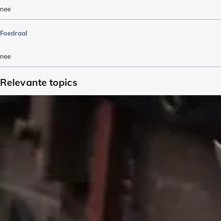
nee
Foedraal
nee
Relevante topics