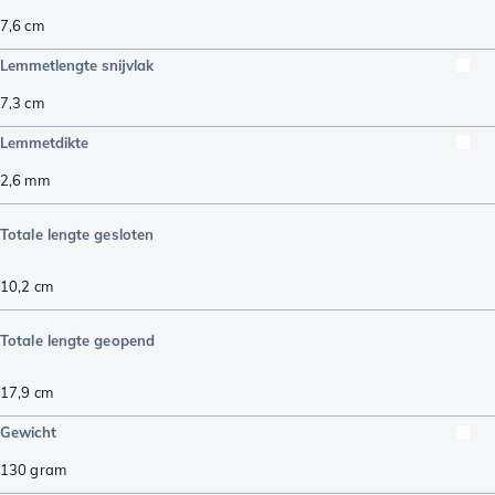
7,6
cm
Lemmetlengte snijvlak
7,3
cm
Lemmetdikte
2,6
mm
Totale lengte gesloten
10,2
cm
Totale lengte geopend
17,9
cm
Gewicht
130
gram