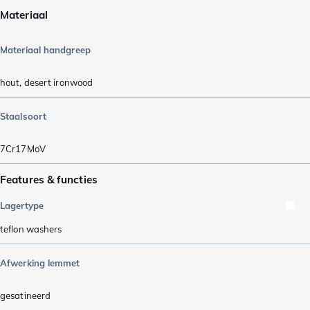
Materiaal
Materiaal handgreep
hout
,
desert ironwood
Staalsoort
7Cr17MoV
Features & functies
Lagertype
teflon washers
Afwerking lemmet
gesatineerd