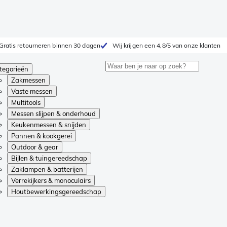
Gratis retourneren binnen 30 dagen
Wij krijgen een 4,8/5 van onze klanten
tegorieën
Zakmessen
Vaste messen
Multitools
Messen slijpen & onderhoud
Keukenmessen & snijden
Pannen & kookgerei
Outdoor & gear
Bijlen & tuingereedschap
Zaklampen & batterijen
Verrekijkers & monoculairs
Houtbewerkingsgereedschap