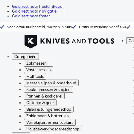
Ga direct naar hoofdinhoud
Ga direct naar navigatie
Ga direct naar footer
Voor 22:00 uur besteld, morgen in huis
Gratis verzending vanaf €50
Ca
Categorieën
Zakmessen
Vaste messen
Multitools
Messen slijpen & onderhoud
Keukenmessen & snijden
Pannen & kookgerei
Outdoor & gear
Bijlen & tuingereedschap
Zaklampen & batterijen
Verrekijkers & monoculairs
Houtbewerkingsgereedschap