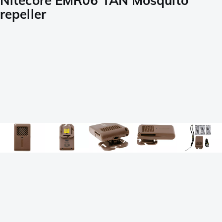
Nitecore EMR06 TAN Mosquito
repeller