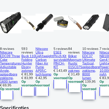
8 reviews
593
Nitecore
5 reviews
84
10 reviews
7 revi
Nitecore
reviews
Ultra
ESEE
reviews
Nitecore
Niteco
EDC09 Three
Buck 110
Lightweight
Pinch Kit
Böker
EDC37
NB10
Color
Folding
Carbon
survivakit
Magnum
Ultimate
Gen4 
Temperatures,
Hunter
Fiber Air
PINCH-
Rustic
Tactical,
Light
Adjustable
Ebony
Pump
KIT
01SC075
oplaadbare
Power
Angle,
zakmes
AP05C,
€ 143,49
zakmes
zaklamp,
10.00
oplaadbare
€ 81,99
luchtpomp
Op
€ 31,49
8000
mAh
zaklamp,
€ 83,99
€ 42,95
voorraad
Op
lumen
€ 83,
1600 lumen
Op
Op
voorraad
€ 139,95
Op
€ 69,95
voorraad
voorraad
Op
voorr
Op voorraad
voorraad
Specificaties