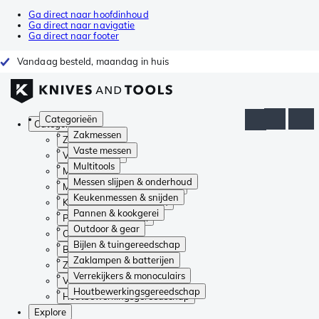
Ga direct naar hoofdinhoud
Ga direct naar navigatie
Ga direct naar footer
Vandaag besteld, maandag in huis
Categorieën
Categorieën
Zakmessen
Zakmessen
Vaste messen
Vaste messen
Multitools
Multitools
Messen slijpen & onderhoud
Messen slijpen & onderhoud
Keukenmessen & snijden
Keukenmessen & snijden
Pannen & kookgerei
Pannen & kookgerei
Outdoor & gear
Outdoor & gear
Bijlen & tuingereedschap
Bijlen & tuingereedschap
Zaklampen & batterijen
Zaklampen & batterijen
Verrekijkers & monoculairs
Verrekijkers & monoculairs
Houtbewerkingsgereedschap
Houtbewerkingsgereedschap
Explore