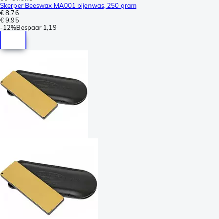
Skerper Beeswax MA001 bijenwas, 250 gram
€ 8,76
€ 9,95
-
12%
Bespaar
1,19