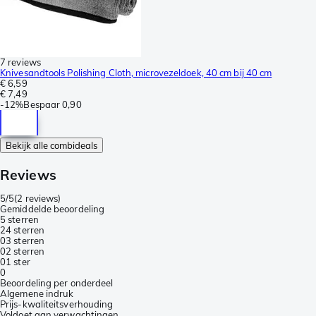
7 reviews
Knivesandtools Polishing Cloth, microvezeldoek, 40 cm bij 40 cm
€ 6,59
€ 7,49
-
12%
Bespaar
0,90
Bekijk alle combideals
Reviews
5/5
(
2 reviews
)
Gemiddelde beoordeling
5 sterren
2
4 sterren
0
3 sterren
0
2 sterren
0
1 ster
0
Beoordeling per onderdeel
Algemene indruk
Prijs-kwaliteitsverhouding
Voldoet aan verwachtingen