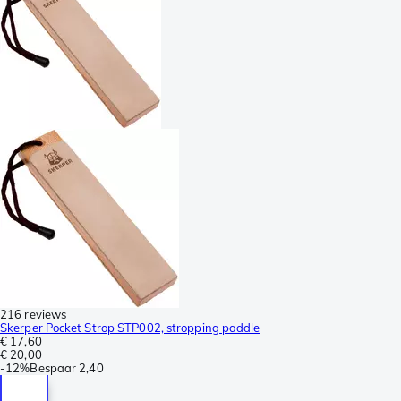
216 reviews
Skerper Pocket Strop STP002, stropping paddle
€ 17,60
€ 20,00
-
12%
Bespaar
2,40