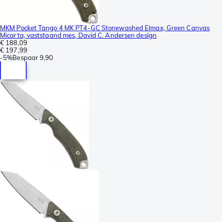
MKM Pocket Tango 4 MK PT4-GC Stonewashed Elmax, Green Canvas
Micarta, vaststaand mes, David C. Andersen design
€ 188,09
€ 197,99
-
5%
Bespaar
9,90