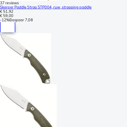
37 reviews
Skerper Paddle Strop STP004, ruw, stropping paddle
€ 51,92
€ 59,00
-
12%
Bespaar
7,08