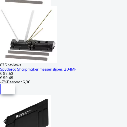
675 reviews
Spyderco Sharpmaker messenslijper, 204MF
€ 92,53
€ 99,49
-
7%
Bespaar
6,96