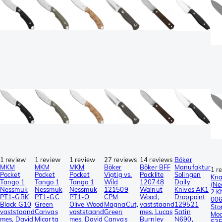
1 review
1 review
1 review
27 reviews
14 reviews
Böker
MKM
MKM
MKM
Böker
Böker BFF
Manufaktur
1 r
Pocket
Pocket
Pocket
Vigtig vs.
Packlite
Solingen
Kna
Tango 1
Tango 1
Tango 1
Wild
120748
Daily
(Ne
Nessmuk
Nessmuk
Nessmuk
121509
Walnut
Knives AK1
2 K
PT1-GBK
PT1-GC
PT1-O
CPM
Wood,
Droppoint
00
Black G10
Green
Olive Wood
MagnaCut,
vaststaand
129521
St
vaststaand
Canvas
vaststaand
Green
mes, Lucas
Satin
Moo
mes, David
Micarta
mes, David
Canvas
Burnley
N690,
S3