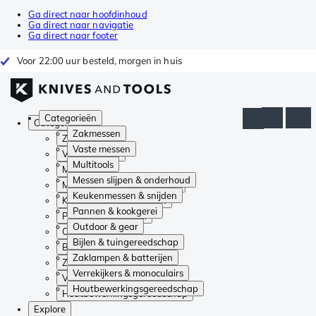
Ga direct naar hoofdinhoud
Ga direct naar navigatie
Ga direct naar footer
Voor 22:00 uur besteld, morgen in huis
Categorieën
Categorieën
Zakmessen
Zakmessen
Vaste messen
Vaste messen
Multitools
Multitools
Messen slijpen & onderhoud
Messen slijpen & onderhoud
Keukenmessen & snijden
Keukenmessen & snijden
Pannen & kookgerei
Pannen & kookgerei
Outdoor & gear
Outdoor & gear
Bijlen & tuingereedschap
Bijlen & tuingereedschap
Zaklampen & batterijen
Zaklampen & batterijen
Verrekijkers & monoculairs
Verrekijkers & monoculairs
Houtbewerkingsgereedschap
Houtbewerkingsgereedschap
Explore