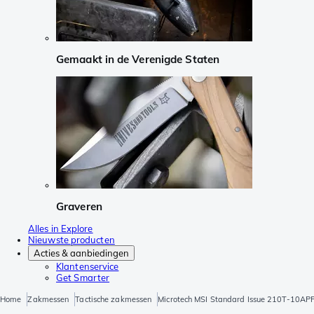
Gemaakt in de Verenigde Staten
Graveren
Alles in Explore
Nieuwste producten
Acties & aanbiedingen
Klantenservice
Get Smarter
Home
Zakmessen
Tactische zakmessen
Microtech MSI Standard Issue 210T-10AP