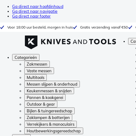
Ga direct naar hoofdinhoud
Ga direct naar navigatie
Ga direct naar footer
Voor 18:00 uur besteld, morgen in huis
Gratis verzending vanaf €50
Ca
Categorieën
Zakmessen
Vaste messen
Multitools
Messen slijpen & onderhoud
Keukenmessen & snijden
Pannen & kookgerei
Outdoor & gear
Bijlen & tuingereedschap
Zaklampen & batterijen
Verrekijkers & monoculairs
Houtbewerkingsgereedschap