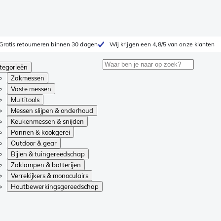
Gratis retourneren binnen 30 dagen
Wij krijgen een 4,8/5 van onze klanten
tegorieën
Zakmessen
Vaste messen
Multitools
Messen slijpen & onderhoud
Keukenmessen & snijden
Pannen & kookgerei
Outdoor & gear
Bijlen & tuingereedschap
Zaklampen & batterijen
Verrekijkers & monoculairs
Houtbewerkingsgereedschap